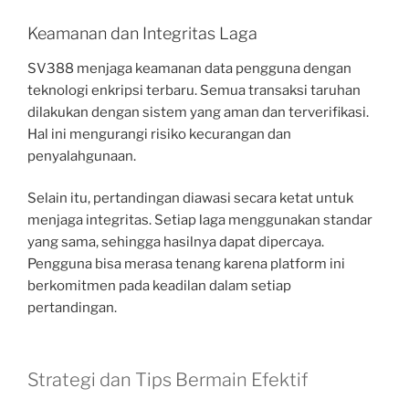
Keamanan dan Integritas Laga
SV388 menjaga keamanan data pengguna dengan
teknologi enkripsi terbaru. Semua transaksi taruhan
dilakukan dengan sistem yang aman dan terverifikasi.
Hal ini mengurangi risiko kecurangan dan
penyalahgunaan.
Selain itu, pertandingan diawasi secara ketat untuk
menjaga integritas. Setiap laga menggunakan standar
yang sama, sehingga hasilnya dapat dipercaya.
Pengguna bisa merasa tenang karena platform ini
berkomitmen pada keadilan dalam setiap
pertandingan.
Strategi dan Tips Bermain Efektif