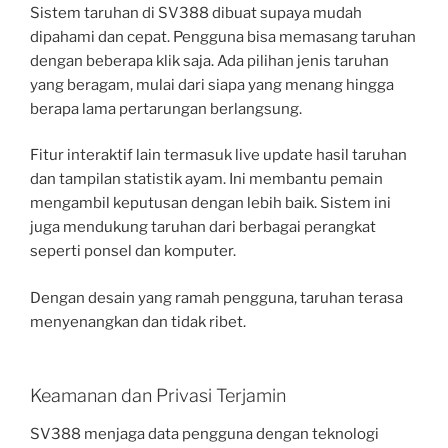
Sistem taruhan di SV388 dibuat supaya mudah
dipahami dan cepat. Pengguna bisa memasang taruhan
dengan beberapa klik saja. Ada pilihan jenis taruhan
yang beragam, mulai dari siapa yang menang hingga
berapa lama pertarungan berlangsung.
Fitur interaktif lain termasuk live update hasil taruhan
dan tampilan statistik ayam. Ini membantu pemain
mengambil keputusan dengan lebih baik. Sistem ini
juga mendukung taruhan dari berbagai perangkat
seperti ponsel dan komputer.
Dengan desain yang ramah pengguna, taruhan terasa
menyenangkan dan tidak ribet.
Keamanan dan Privasi Terjamin
SV388 menjaga data pengguna dengan teknologi