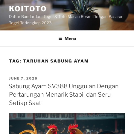
Skip
KOITOTO
to
Daftar Bandar Judi Togel & Toto Macau Resmi Dengan Pasaran
content
Togel Terlengkap 2023
Menu
TAG:
TARUHAN SABUNG AYAM
POSTED
JUNE 7, 2026
ON
Sabung Ayam SV388 Unggulan Dengan
Pertarungan Menarik Stabil dan Seru
Setiap Saat