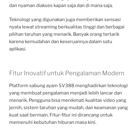
dan nyaman diakses kapan saja dan di mana saja.
Teknologi yang digunakan juga memberikan sensasi
nyata lewat streaming berkualitas tinggi dan berbagai
pilihan taruhan yang menarik. Banyak orang tertarik
karena kemudahan dan keseruannya dalam satu
aplikasi.
Fitur Inovatif untuk Pengalaman Modern
Platform sabung ayam SV388 menghadirkan teknologi
yang membuat pengalaman menjadi lebih lancar dan
menarik. Pengguna bisa menikmati kualitas video yang
jernih, sistem taruhan yang mudah, dan keamanan yang
kuat saat bermain. Fitur-fitur ini dirancang untuk
memenuhi kebutuhan hiburan masa kini.