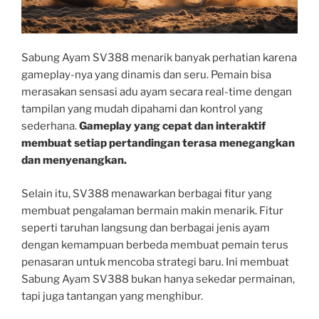
Sabung Ayam SV388 menarik banyak perhatian karena
gameplay-nya yang dinamis dan seru. Pemain bisa
merasakan sensasi adu ayam secara real-time dengan
tampilan yang mudah dipahami dan kontrol yang
sederhana.
Gameplay yang cepat dan interaktif
membuat setiap pertandingan terasa menegangkan
dan menyenangkan.
Selain itu, SV388 menawarkan berbagai fitur yang
membuat pengalaman bermain makin menarik. Fitur
seperti taruhan langsung dan berbagai jenis ayam
dengan kemampuan berbeda membuat pemain terus
penasaran untuk mencoba strategi baru. Ini membuat
Sabung Ayam SV388 bukan hanya sekedar permainan,
tapi juga tantangan yang menghibur.