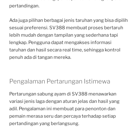
pertandingan.
Ada juga pilihan berbagai jenis taruhan yang bisa dipilih
sesuai preferensi. SV388 membuat proses bertaruh
lebih mudah dengan tampilan yang sederhana tapi
lengkap. Pengguna dapat mengakses informasi
taruhan dan hasil secara real time, sehingga kontrol
penuh ada di tangan mereka.
Pengalaman Pertarungan Istimewa
Pertarungan sabung ayam di SV388 menawarkan
variasi jenis laga dengan aturan jelas dan hasil yang
adil. Pengalaman ini membuat para penonton dan
pemain merasa seru dan percaya terhadap setiap
pertandingan yang berlangsung.