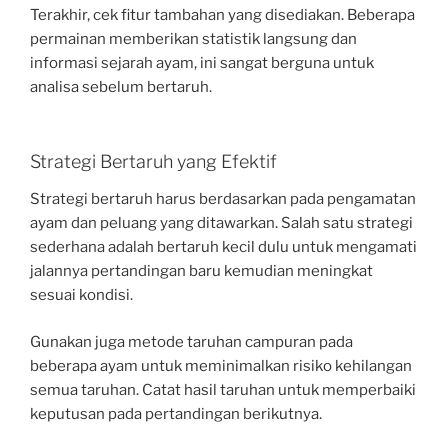
Terakhir, cek fitur tambahan yang disediakan. Beberapa
permainan memberikan statistik langsung dan
informasi sejarah ayam, ini sangat berguna untuk
analisa sebelum bertaruh.
Strategi Bertaruh yang Efektif
Strategi bertaruh harus berdasarkan pada pengamatan
ayam dan peluang yang ditawarkan. Salah satu strategi
sederhana adalah bertaruh kecil dulu untuk mengamati
jalannya pertandingan baru kemudian meningkat
sesuai kondisi.
Gunakan juga metode taruhan campuran pada
beberapa ayam untuk meminimalkan risiko kehilangan
semua taruhan. Catat hasil taruhan untuk memperbaiki
keputusan pada pertandingan berikutnya.