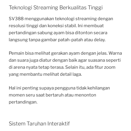
Teknologi Streaming Berkualitas Tinggi
SV388 menggunakan teknologi streaming dengan
resolusi tinggi dan koneksi stabil. Ini membuat
pertandingan sabung ayam bisa ditonton secara
langsung tanpa gambar patah-patah atau delay.
Pemain bisa melihat gerakan ayam dengan jelas. Warna
dan suara juga diatur dengan baik agar suasana seperti
di arena nyata tetap terasa. Selain itu, ada fitur zoom
yang membantu melihat detail laga.
Hal ini penting supaya pengguna tidak kehilangan
momen seru saat bertaruh atau menonton
pertandingan.
Sistem Taruhan Interaktif