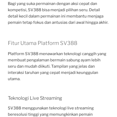
Bagi yang suka permainan dengan aksi cepat dan
kompetisi, SV388 bisa menjadi pilihan seru. Detail
detail kecil dalam permainan ini membantu menjaga
pemain tetap fokus dan antusias dari awal hingga akhir.
Fitur Utama Platform SV388
Platform SV388 menawarkan teknologi canggih yang
membuat pengalaman bermain sabung ayam lebih
seru dan mudah diikuti. Tampilan yang jelas dan
interaksi taruhan yang cepat menjadi keunggulan
utama.
Teknologi Live Streaming
SV388 menggunakan teknologi live streaming
beresolusi tinggi yang memungkinkan pemain