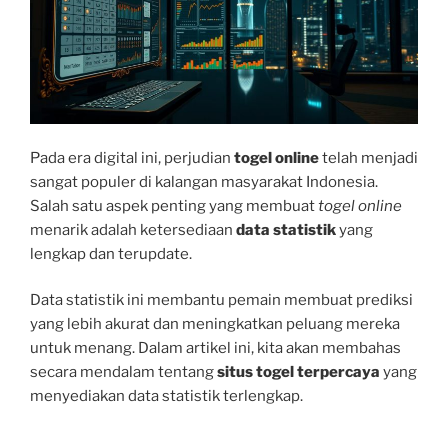
Pada era digital ini, perjudian
togel online
telah menjadi
sangat populer di kalangan masyarakat Indonesia.
Salah satu aspek penting yang membuat
togel online
menarik adalah ketersediaan
data statistik
yang
lengkap dan terupdate.
Data statistik ini membantu pemain membuat prediksi
yang lebih akurat dan meningkatkan peluang mereka
untuk menang. Dalam artikel ini, kita akan membahas
secara mendalam tentang
situs togel terpercaya
yang
menyediakan data statistik terlengkap.