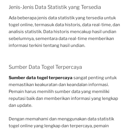
Jenis-Jenis Data Statistik yang Tersedia
Ada beberapa jenis data statistik yang tersedia untuk
togel online, termasuk data historis, data real-time, dan
analisis statistik. Data historis mencakup hasil undian
sebelumnya, sementara data real-time memberikan
informasi terkini tentang hasil undian.
Sumber Data Togel Terpercaya
Sumber data togel terpercaya
sangat penting untuk
memastikan keakuratan dan keandalan informasi.
Pemain harus memilih sumber data yang memiliki
reputasi baik dan memberikan informasi yang lengkap
dan update.
Dengan memahami dan menggunakan data statistik
togel online yang lengkap dan terpercaya, pemain