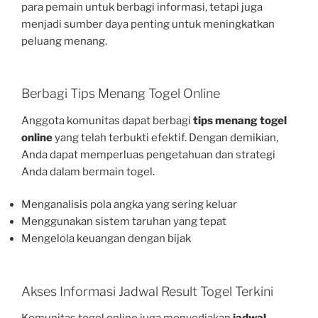
para pemain untuk berbagi informasi, tetapi juga
menjadi sumber daya penting untuk meningkatkan
peluang menang.
Berbagi Tips Menang Togel Online
Anggota komunitas dapat berbagi
tips menang togel
online
yang telah terbukti efektif. Dengan demikian,
Anda dapat memperluas pengetahuan dan strategi
Anda dalam bermain togel.
Menganalisis pola angka yang sering keluar
Menggunakan sistem taruhan yang tepat
Mengelola keuangan dengan bijak
Akses Informasi Jadwal Result Togel Terkini