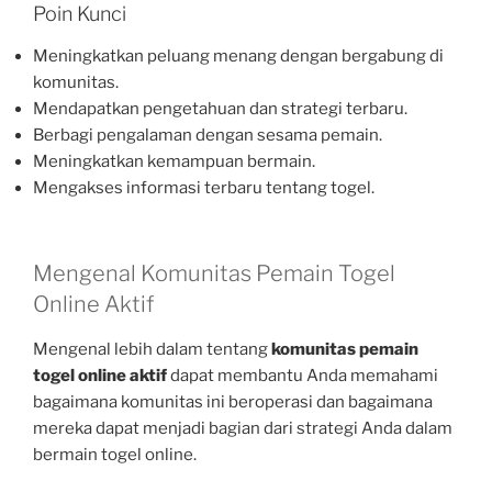
Poin Kunci
Meningkatkan peluang menang dengan bergabung di
komunitas.
Mendapatkan pengetahuan dan strategi terbaru.
Berbagi pengalaman dengan sesama pemain.
Meningkatkan kemampuan bermain.
Mengakses informasi terbaru tentang togel.
Mengenal Komunitas Pemain Togel
Online Aktif
Mengenal lebih dalam tentang
komunitas pemain
togel online aktif
dapat membantu Anda memahami
bagaimana komunitas ini beroperasi dan bagaimana
mereka dapat menjadi bagian dari strategi Anda dalam
bermain togel online.