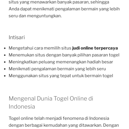
situs yang menawarkan banyak pasaran, sehingga
Anda dapat menikmati pengalaman bermain yang lebih
seru dan menguntungkan.
Intisari
Mengetahui cara memilih situs
judi online terpercaya
Menemukan situs dengan banyak pilihan pasaran togel
Meningkatkan peluang memenangkan hadiah besar
Menikmati pengalaman bermain yang lebih seru
Menggunakan situs yang tepat untuk bermain togel
Mengenal Dunia Togel Online di
Indonesia
Togel online telah menjadi fenomena di Indonesia
dengan berbagai kemudahan yang ditawarkan. Dengan