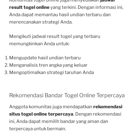
Komunitas togel online juga menyediakan
jadwal
result togel online
yang terkini. Dengan informasi ini,
Anda dapat memantau hasil undian terbaru dan
merencanakan strategi Anda.
Mengikuti jadwal result togel yang terbaru
memungkinkan Anda untuk:
Mengupdate hasil undian terbaru
Menganalisis tren angka yang keluar
Mengoptimalkan strategi taruhan Anda
Rekomendasi Bandar Togel Online Terpercaya
Anggota komunitas juga mendapatkan
rekomendasi
situs togel online terpercaya
. Dengan rekomendasi
ini, Anda dapat memilih bandar yang aman dan
terpercaya untuk bermain.