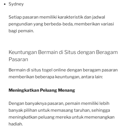
Sydney
Setiap pasaran memiliki karakteristik dan jadwal
pengundian yang berbeda-beda, memberikan variasi
bagi pemain.
Keuntungan Bermain di Situs dengan Beragam
Pasaran
Bermain di situs togel online dengan beragam pasaran
memberikan beberapa keuntungan, antara lain:
Meningkatkan Peluang Menang
Dengan banyaknya pasaran, pemain memiliki lebih
banyak pilihan untuk memasang taruhan, sehingga
meningkatkan peluang mereka untuk memenangkan
hadiah.