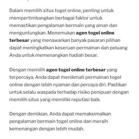
Dalam memilih situs togel online, penting untuk
mempertimbangkan berbagai faktor untuk
memastikan pengalaman bermain yang aman dan
menguntungkan. Menemukan
agen togel online
terbesar
yang menawarkan banyak pasaran pilihan
dapat meningkatkan keseruan permainan dan peluang
Anda untuk memenangkan hadiah besar.
Dengan memilih
agen togel online terbesar
yang
terpercaya, Anda dapat menikmati permainan togel
online dengan lebih nyaman dan percaya diri. Pastikan
untuk selalu waspada terhadap risiko penipuan dengan
memilih situs yang memiliki reputasi baik.
Dengan demikian, Anda dapat memaksimalkan
pengalaman bermain togel online dan meraih
kemenangan dengan lebih mudah.