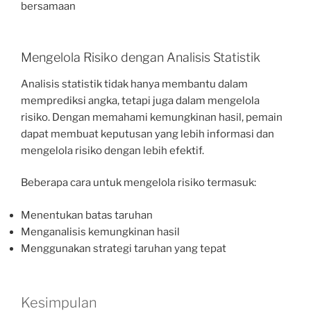
bersamaan
Mengelola Risiko dengan Analisis Statistik
Analisis statistik tidak hanya membantu dalam
memprediksi angka, tetapi juga dalam mengelola
risiko. Dengan memahami kemungkinan hasil, pemain
dapat membuat keputusan yang lebih informasi dan
mengelola risiko dengan lebih efektif.
Beberapa cara untuk mengelola risiko termasuk:
Menentukan batas taruhan
Menganalisis kemungkinan hasil
Menggunakan strategi taruhan yang tepat
Kesimpulan