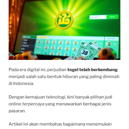
Pada era digital ini, perjudian
togel telah berkembang
menjadi salah satu bentuk hiburan yang paling diminati
di Indonesia.
Dengan kemajuan teknologi, kini banyak pilihan
judi
online terpercaya
yang menawarkan berbagai jenis
pasaran.
Artikel ini akan membahas bagaimana menemukan