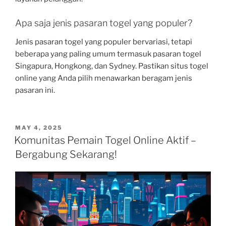
Apa saja jenis pasaran togel yang populer?
Jenis pasaran togel yang populer bervariasi, tetapi
beberapa yang paling umum termasuk pasaran togel
Singapura, Hongkong, dan Sydney. Pastikan situs togel
online yang Anda pilih menawarkan beragam jenis
pasaran ini.
POSTED
MAY 4, 2025
ON
Komunitas Pemain Togel Online Aktif –
Bergabung Sekarang!