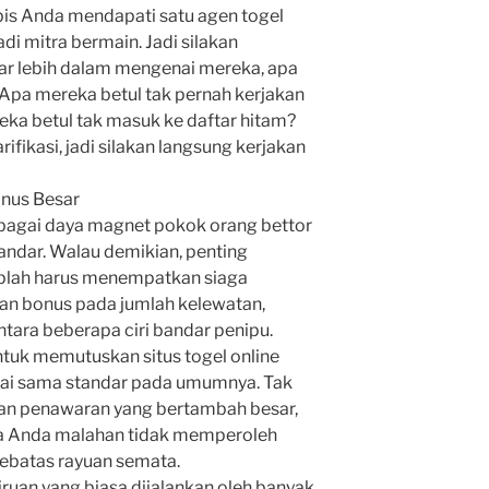
is Anda mendapati satu agen togel
adi mitra bermain. Jadi silakan
ar lebih dalam mengenai mereka, apa
 Apa mereka betul tak pernah kerjakan
eka betul tak masuk ke daftar hitam?
rifikasi, jadi silakan langsung kerjakan
onus Besar
bagai daya magnet pokok orang bettor
ndar. Walau demikian, penting
aplah harus menempatkan siaga
an bonus pada jumlah kelewatan,
ntara beberapa ciri bandar penipu.
uk memutuskan situs togel online
ai sama standar pada umumnya. Tak
an penawaran yang bertambah besar,
a Anda malahan tidak memperoleh
ebatas rayuan semata.
ruan yang biasa dijalankan oleh banyak