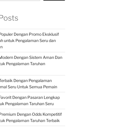
Posts
Populer Dengan Promo Eksklusif
h untuk Pengalaman Seru dan
an
 Modern Dengan Sistem Aman Dan
tuk Pengalaman Taruhan
 Terbaik Dengan Pengalaman
mal Seru Untuk Semua Pemain
Favorit Dengan Pasaran Lengkap
tuk Pengalaman Taruhan Seru
 Premium Dengan Odds Kompetitif
tuk Pengalaman Taruhan Terbaik