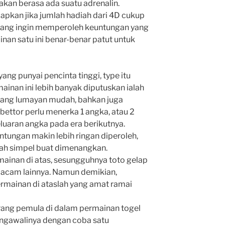
akan berasa ada suatu adrenalin.
apkan jika jumlah hadiah dari 4D cukup
 yang ingin memperoleh keuntungan yang
inan satu ini benar-benar patut untuk
yang punyai pencinta tinggi, type itu
inan ini lebih banyak diputuskan ialah
yang lumayan mudah, bahkan juga
bettor perlu menerka 1 angka, atau 2
eluaran angka pada era berikutnya.
ntungan makin lebih ringan diperoleh,
ah simpel buat dimenangkan.
inan di atas, sesungguhnya toto gelap
cam lainnya. Namun demikian,
ermainan di ataslah yang amat ramai
rang pemula di dalam permainan togel
ngawalinya dengan coba satu