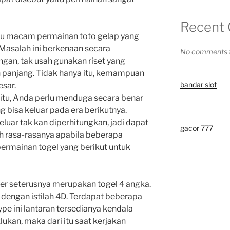
Recent
aku macam permainan toto gelap yang
Masalah ini berkenaan secara
No comments t
gan, tak usah gunakan riset yang
panjang. Tidak hanya itu, kemampuan
bandar slot
sar.
aitu, Anda perlu menduga secara benar
g bisa keluar pada era berikutnya.
eluar tak kan diperhitungkan, jadi dapat
gacor 777
ah rasa-rasanya apabila beberapa
rmainan togel yang berikut untuk
er seterusnya merupakan togel 4 angka.
a dengan istilah 4D. Terdapat beberapa
e ini lantaran tersedianya kendala
lukan, maka dari itu saat kerjakan