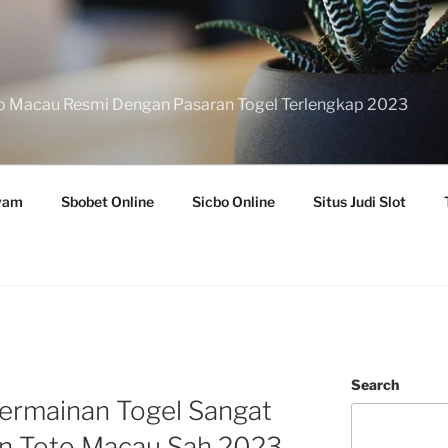
oto Macau Resmi Dengan Pasaran Togel Terlengkap 2023
yam
Sbobet Online
Sicbo Online
Situs Judi Slot
Search
rmainan Togel Sangat
en Toto Macau Sah 2023