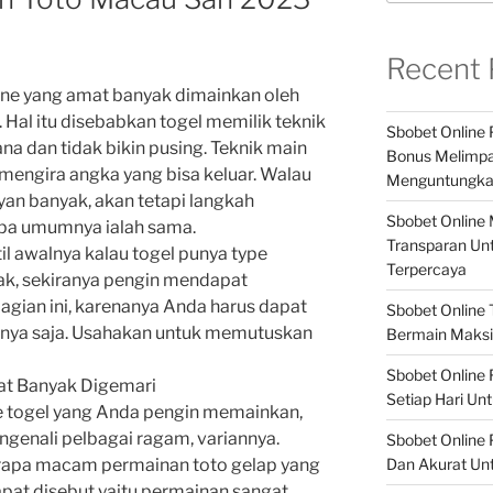
Recent 
line yang amat banyak dimainkan oleh
. Hal itu disebabkan togel memilik teknik
Sbobet Online 
a dan tidak bikin pusing. Teknik main
Bonus Melimpa
mengira angka yang bisa keluar. Walau
Menguntungk
yan banyak, akan tetapi langkah
Sbobet Online
pa umumnya ialah sama.
Transparan Un
l awalnya kalau togel punya type
Terpercaya
k, sekiranya pengin mendapat
agian ini, karenanya Anda harus dapat
Sbobet Online
ranya saja. Usahakan untuk memutuskan
Bermain Maksi
Sbobet Online 
t Banyak Digemari
Setiap Hari Un
e togel yang Anda pengin memainkan,
engenali pelbagai ragam, variannya.
Sbobet Online
Dan Akurat Un
berapa macam permainan toto gelap yang
pat disebut yaitu permainan sangat