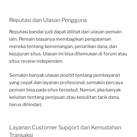
Reputasi dan Ulasan Pengguna
Reputasi bandar judi dapat dilihat dari ulasan pemain
lain. Pemain biasanya membagikan pengalaman
mereka tentang kemenangan, penarikan dana, dan
kejujuran situs. Ulasan ini bisa ditemukan di forum atau
situs review independen.
Semakin banyak ulasan positif tentang pembayaran
yang cepat dan layanan profesional, semakin percaya
pemain bisa pada situs tersebut. Namun, jika banyak
keluhan tentang penipuan atau kesulitan tarik dana,
harus dihindari.
Layanan Customer Support dan Kemudahan
Transaksi