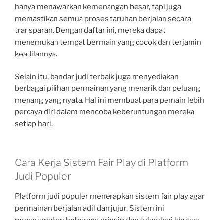
hanya menawarkan kemenangan besar, tapi juga
memastikan semua proses taruhan berjalan secara
transparan. Dengan daftar ini, mereka dapat
menemukan tempat bermain yang cocok dan terjamin
keadilannya.
Selain itu, bandar judi terbaik juga menyediakan
berbagai pilihan permainan yang menarik dan peluang
menang yang nyata. Hal ini membuat para pemain lebih
percaya diri dalam mencoba keberuntungan mereka
setiap hari.
Cara Kerja Sistem Fair Play di Platform
Judi Populer
Platform judi populer menerapkan sistem fair play agar
permainan berjalan adil dan jujur. Sistem ini
menggunakan beberapa prinsip dan teknologi khusus