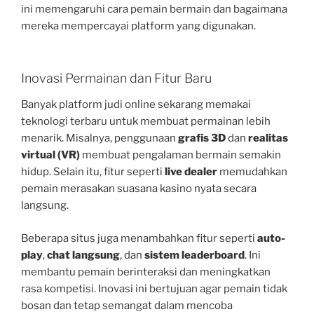
ini memengaruhi cara pemain bermain dan bagaimana
mereka mempercayai platform yang digunakan.
Inovasi Permainan dan Fitur Baru
Banyak platform judi online sekarang memakai
teknologi terbaru untuk membuat permainan lebih
menarik. Misalnya, penggunaan
grafis 3D
dan
realitas
virtual (VR)
membuat pengalaman bermain semakin
hidup. Selain itu, fitur seperti
live dealer
memudahkan
pemain merasakan suasana kasino nyata secara
langsung.
Beberapa situs juga menambahkan fitur seperti
auto-
play
,
chat langsung
, dan
sistem leaderboard
. Ini
membantu pemain berinteraksi dan meningkatkan
rasa kompetisi. Inovasi ini bertujuan agar pemain tidak
bosan dan tetap semangat dalam mencoba