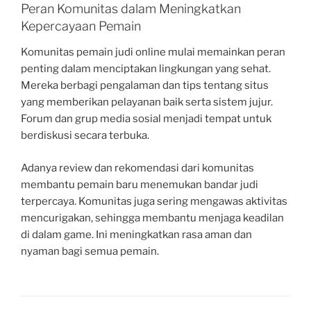
Peran Komunitas dalam Meningkatkan
Kepercayaan Pemain
Komunitas pemain judi online mulai memainkan peran
penting dalam menciptakan lingkungan yang sehat.
Mereka berbagi pengalaman dan tips tentang situs
yang memberikan pelayanan baik serta sistem jujur.
Forum dan grup media sosial menjadi tempat untuk
berdiskusi secara terbuka.
Adanya review dan rekomendasi dari komunitas
membantu pemain baru menemukan bandar judi
terpercaya. Komunitas juga sering mengawas aktivitas
mencurigakan, sehingga membantu menjaga keadilan
di dalam game. Ini meningkatkan rasa aman dan
nyaman bagi semua pemain.