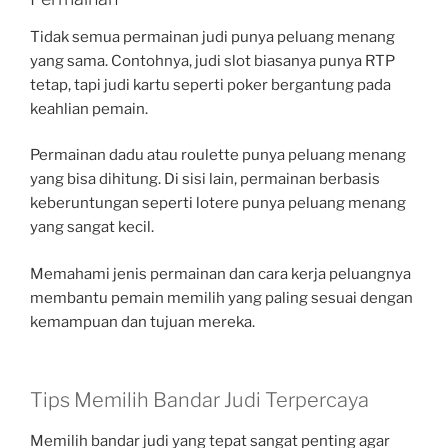
Tidak semua permainan judi punya peluang menang
yang sama. Contohnya, judi slot biasanya punya RTP
tetap, tapi judi kartu seperti poker bergantung pada
keahlian pemain.
Permainan dadu atau roulette punya peluang menang
yang bisa dihitung. Di sisi lain, permainan berbasis
keberuntungan seperti lotere punya peluang menang
yang sangat kecil.
Memahami jenis permainan dan cara kerja peluangnya
membantu pemain memilih yang paling sesuai dengan
kemampuan dan tujuan mereka.
Tips Memilih Bandar Judi Terpercaya
Memilih bandar judi yang tepat sangat penting agar