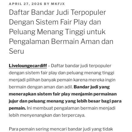
POSTED
APRIL 27, 2026
BY
MKFJX
ON
Daftar Bandar Judi Terpopuler
Dengan Sistem Fair Play dan
Peluang Menang Tinggi untuk
Pengalaman Bermain Aman dan
Seru
Liveloungecardiff
– Daftar bandar judi terpopuler
dengan sistem fair play dan peluang menang tinggi
menjadi pilihan banyak pemain karena mereka ingin
bermain dengan aman dan adil.
Bandar judi yang
menerapkan sistem fair play menjamin permainan
jujur dan peluang menang yang lebih besar bagi para
pemain.
Ini membuat pengalaman bermain menjadi
lebih menyenangkan dan terpercaya.
Para pemain sering mencari bandar judi yang tidak