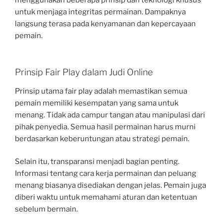
untuk menjaga integritas permainan. Dampaknya
langsung terasa pada kenyamanan dan kepercayaan
pemain.
Prinsip Fair Play dalam Judi Online
Prinsip utama fair play adalah memastikan semua
pemain memiliki kesempatan yang sama untuk
menang. Tidak ada campur tangan atau manipulasi dari
pihak penyedia. Semua hasil permainan harus murni
berdasarkan keberuntungan atau strategi pemain.
Selain itu, transparansi menjadi bagian penting.
Informasi tentang cara kerja permainan dan peluang
menang biasanya disediakan dengan jelas. Pemain juga
diberi waktu untuk memahami aturan dan ketentuan
sebelum bermain.