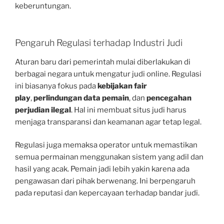
keberuntungan.
Pengaruh Regulasi terhadap Industri Judi
Aturan baru dari pemerintah mulai diberlakukan di
berbagai negara untuk mengatur judi online. Regulasi
ini biasanya fokus pada
kebijakan fair
play
,
perlindungan data pemain
, dan
pencegahan
perjudian ilegal
. Hal ini membuat situs judi harus
menjaga transparansi dan keamanan agar tetap legal.
Regulasi juga memaksa operator untuk memastikan
semua permainan menggunakan sistem yang adil dan
hasil yang acak. Pemain jadi lebih yakin karena ada
pengawasan dari pihak berwenang. Ini berpengaruh
pada reputasi dan kepercayaan terhadap bandar judi.