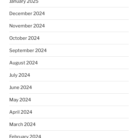
January 2025
December 2024
November 2024
October 2024
September 2024
August 2024
July 2024
June 2024
May 2024
April 2024
March 2024
February 2024