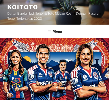
Skip
KOITOTO
to
Daftar Bandar Judi Togel & Toto Macau Resmi Dengan Pasaran
content
Togel Terlengkap 2023
Menu