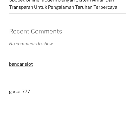
Sbobet Online Modern Dengan Sistem Aman Dan
Transparan Untuk Pengalaman Taruhan Terpercaya
Recent Comments
No comments to show.
bandar slot
gacor 777