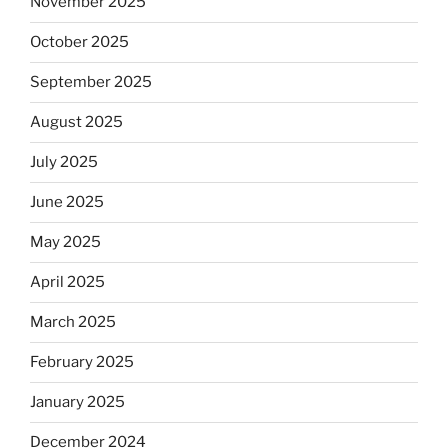
November 2025
October 2025
September 2025
August 2025
July 2025
June 2025
May 2025
April 2025
March 2025
February 2025
January 2025
December 2024