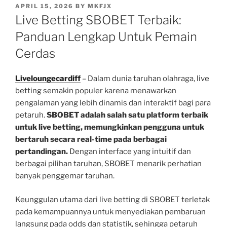
POSTED
APRIL 15, 2026
BY
MKFJX
ON
Live Betting SBOBET Terbaik:
Panduan Lengkap Untuk Pemain
Cerdas
Liveloungecardiff
– Dalam dunia taruhan olahraga, live
betting semakin populer karena menawarkan
pengalaman yang lebih dinamis dan interaktif bagi para
petaruh.
SBOBET adalah salah satu platform terbaik
untuk live betting, memungkinkan pengguna untuk
bertaruh secara real-time pada berbagai
pertandingan.
Dengan interface yang intuitif dan
berbagai pilihan taruhan, SBOBET menarik perhatian
banyak penggemar taruhan.
Keunggulan utama dari live betting di SBOBET terletak
pada kemampuannya untuk menyediakan pembaruan
langsung pada odds dan statistik, sehingga petaruh