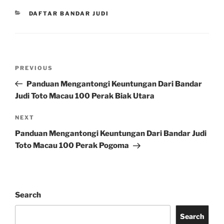
CATEGORIES
DAFTAR BANDAR JUDI
Post
Previous
PREVIOUS
navigation
Post
Panduan Mengantongi Keuntungan Dari Bandar
Judi Toto Macau 100 Perak Biak Utara
Next
NEXT
Post
Panduan Mengantongi Keuntungan Dari Bandar Judi
Toto Macau 100 Perak Pogoma
Search
Search