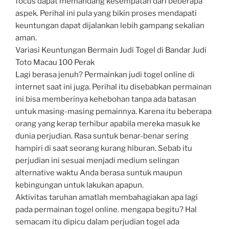
focus dapat memandang kesempatan dari beberapa
aspek. Perihal ini pula yang bikin proses mendapati
keuntungan dapat dijalankan lebih gampang sekalian
aman.
Variasi Keuntungan Bermain Judi Togel di Bandar Judi
Toto Macau 100 Perak
Lagi berasa jenuh? Permainkan judi togel online di
internet saat ini juga. Perihal itu disebabkan permainan
ini bisa memberinya kehebohan tanpa ada batasan
untuk masing-masing pemainnya. Karena itu beberapa
orang yang kerap terhibur apabila mereka masuk ke
dunia perjudian. Rasa suntuk benar-benar sering
hampiri di saat seorang kurang hiburan. Sebab itu
perjudian ini sesuai menjadi medium selingan
alternative waktu Anda berasa suntuk maupun
kebingungan untuk lakukan apapun.
Aktivitas taruhan amatlah membahagiakan apa lagi
pada permainan togel online. mengapa begitu? Hal
semacam itu dipicu dalam perjudian togel ada