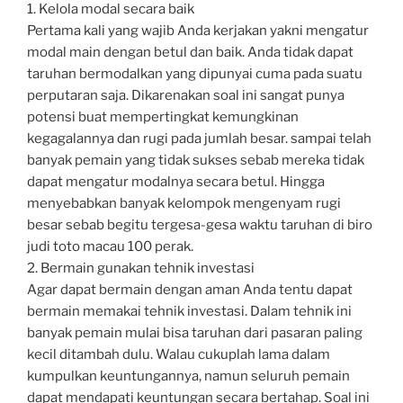
1. Kelola modal secara baik
Pertama kali yang wajib Anda kerjakan yakni mengatur
modal main dengan betul dan baik. Anda tidak dapat
taruhan bermodalkan yang dipunyai cuma pada suatu
perputaran saja. Dikarenakan soal ini sangat punya
potensi buat mempertingkat kemungkinan
kegagalannya dan rugi pada jumlah besar. sampai telah
banyak pemain yang tidak sukses sebab mereka tidak
dapat mengatur modalnya secara betul. Hingga
menyebabkan banyak kelompok mengenyam rugi
besar sebab begitu tergesa-gesa waktu taruhan di biro
judi toto macau 100 perak.
2. Bermain gunakan tehnik investasi
Agar dapat bermain dengan aman Anda tentu dapat
bermain memakai tehnik investasi. Dalam tehnik ini
banyak pemain mulai bisa taruhan dari pasaran paling
kecil ditambah dulu. Walau cukuplah lama dalam
kumpulkan keuntungannya, namun seluruh pemain
dapat mendapati keuntungan secara bertahap. Soal ini