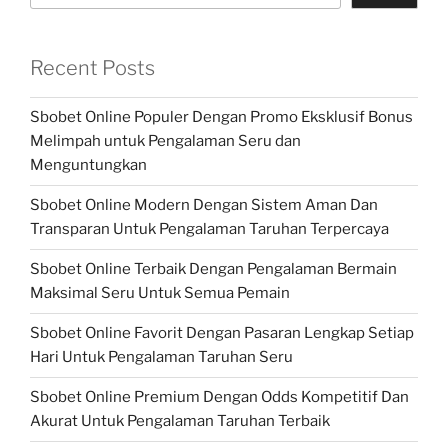
Recent Posts
Sbobet Online Populer Dengan Promo Eksklusif Bonus
Melimpah untuk Pengalaman Seru dan
Menguntungkan
Sbobet Online Modern Dengan Sistem Aman Dan
Transparan Untuk Pengalaman Taruhan Terpercaya
Sbobet Online Terbaik Dengan Pengalaman Bermain
Maksimal Seru Untuk Semua Pemain
Sbobet Online Favorit Dengan Pasaran Lengkap Setiap
Hari Untuk Pengalaman Taruhan Seru
Sbobet Online Premium Dengan Odds Kompetitif Dan
Akurat Untuk Pengalaman Taruhan Terbaik