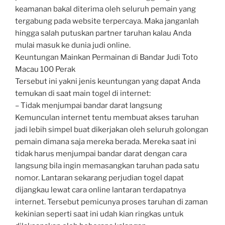
keamanan bakal diterima oleh seluruh pemain yang
tergabung pada website terpercaya. Maka janganlah
hingga salah putuskan partner taruhan kalau Anda
mulai masuk ke dunia judi online.
Keuntungan Mainkan Permainan di Bandar Judi Toto
Macau 100 Perak
Tersebut ini yakni jenis keuntungan yang dapat Anda
temukan di saat main togel di internet:
– Tidak menjumpai bandar darat langsung
Kemunculan internet tentu membuat akses taruhan
jadi lebih simpel buat dikerjakan oleh seluruh golongan
pemain dimana saja mereka berada. Mereka saat ini
tidak harus menjumpai bandar darat dengan cara
langsung bila ingin memasangkan taruhan pada satu
nomor. Lantaran sekarang perjudian togel dapat
dijangkau lewat cara online lantaran terdapatnya
internet. Tersebut pemicunya proses taruhan di zaman
kekinian seperti saat ini udah kian ringkas untuk