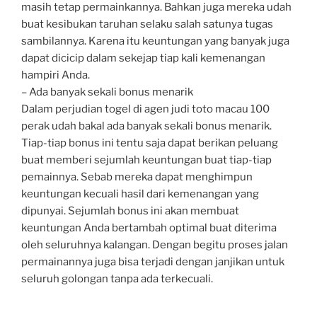
masih tetap permainkannya. Bahkan juga mereka udah
buat kesibukan taruhan selaku salah satunya tugas
sambilannya. Karena itu keuntungan yang banyak juga
dapat dicicip dalam sekejap tiap kali kemenangan
hampiri Anda.
– Ada banyak sekali bonus menarik
Dalam perjudian togel di agen judi toto macau 100
perak udah bakal ada banyak sekali bonus menarik.
Tiap-tiap bonus ini tentu saja dapat berikan peluang
buat memberi sejumlah keuntungan buat tiap-tiap
pemainnya. Sebab mereka dapat menghimpun
keuntungan kecuali hasil dari kemenangan yang
dipunyai. Sejumlah bonus ini akan membuat
keuntungan Anda bertambah optimal buat diterima
oleh seluruhnya kalangan. Dengan begitu proses jalan
permainannya juga bisa terjadi dengan janjikan untuk
seluruh golongan tanpa ada terkecuali.