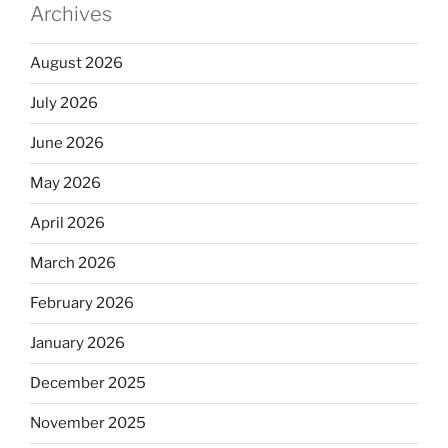
Archives
August 2026
July 2026
June 2026
May 2026
April 2026
March 2026
February 2026
January 2026
December 2025
November 2025