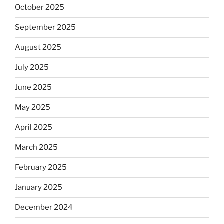
October 2025
September 2025
August 2025
July 2025
June 2025
May 2025
April 2025
March 2025
February 2025
January 2025
December 2024