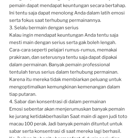
pemain dapat mendapat keuntungan secara bertahap.
Ini tentu saja dapat menolong Anda dalam latih emosi
serta fokus saat terhubung permainannya.
3. Selalu bermain dengan serius
Kalau ingin mendapat keuntungan Anda tentu saja
mesti main dengan serius serta gak boleh lengah.
Cara-cara seperti pelajari rumus-rumus, memakai
prakiraan, dan seterusnya tentu saja dapat dipakai
dalam permainan. Banyak pemain professional
tentulah terus serius dalam terhubung permainan.
Karena itu mereka tidak membiarkan peluang untuk
mengoptimalkan kemungkinan kemenangan dalam
tiap putaran.
4. Sabar dan konsentrasi di dalam permainan
Emosi sebentar akan menjerumuskan banyak pemain
ke jurang ketidakberhasilan Saat main di agen judi toto
macau 100 perak. Jadi banyak pemain dituntut untuk
sabar serta konsentrasi di saat mereka lagi berhasil.