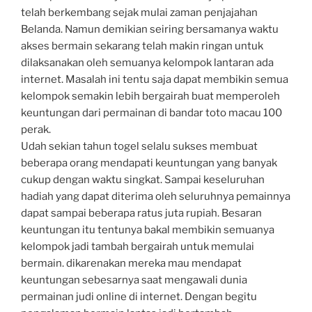
telah berkembang sejak mulai zaman penjajahan
Belanda. Namun demikian seiring bersamanya waktu
akses bermain sekarang telah makin ringan untuk
dilaksanakan oleh semuanya kelompok lantaran ada
internet. Masalah ini tentu saja dapat membikin semua
kelompok semakin lebih bergairah buat memperoleh
keuntungan dari permainan di bandar toto macau 100
perak.
Udah sekian tahun togel selalu sukses membuat
beberapa orang mendapati keuntungan yang banyak
cukup dengan waktu singkat. Sampai keseluruhan
hadiah yang dapat diterima oleh seluruhnya pemainnya
dapat sampai beberapa ratus juta rupiah. Besaran
keuntungan itu tentunya bakal membikin semuanya
kelompok jadi tambah bergairah untuk memulai
bermain. dikarenakan mereka mau mendapat
keuntungan sebesarnya saat mengawali dunia
permainan judi online di internet. Dengan begitu