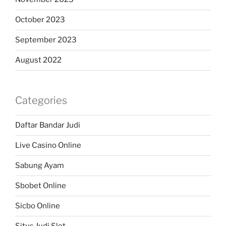
October 2023
September 2023
August 2022
Categories
Daftar Bandar Judi
Live Casino Online
Sabung Ayam
Sbobet Online
Sicbo Online