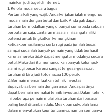
mainkan judi togel di internet:
1. Kelola modal secara bagus
Pertama kali yang wajib Anda kerjakan ialah mengurus
modal main dengan betul dan baik. Anda gak dapat
taruhan bermodalkan yang dipunyai cuma pada sebuah
perputaran saja. Lantaran masalah ini sangat miliki
potensi untuk tingkatkan kemungkinan
ketidakberhasilannya serta rugi pada jumlah besar.
sampai sudahlah banyak pemain yang tidak berhasil
karena mereka tidak dapat mengatur modalnya secara
betul. Maka dari itu memunculkan banyak kelompok
alami rugi besar karena sangat tergesa-gesa saat
taruhan di biro judi toto macau 100 perak.
2. Bermain memanfaatkan tehnik investasi
Supaya bisa bermain dengan aman Anda pastinya
dapat bermain memakai tehnik investasi. Dalam tehnik
ini beberapa pemain mulai bisa taruhan dari pasaran
paling kecil ditambah dulu. Meskipun cukuplah lama
dalam menyatukan keuntungannya, namun semuanya