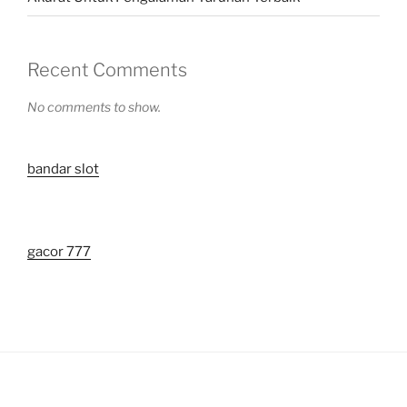
Recent Comments
No comments to show.
bandar slot
gacor 777