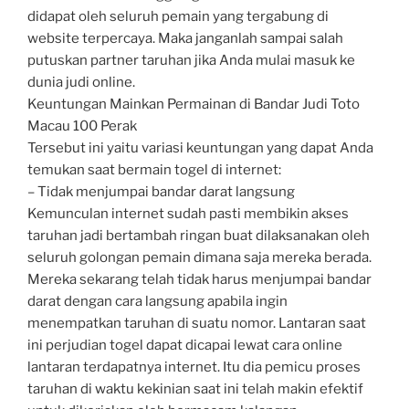
didapat oleh seluruh pemain yang tergabung di
website terpercaya. Maka janganlah sampai salah
putuskan partner taruhan jika Anda mulai masuk ke
dunia judi online.
Keuntungan Mainkan Permainan di Bandar Judi Toto
Macau 100 Perak
Tersebut ini yaitu variasi keuntungan yang dapat Anda
temukan saat bermain togel di internet:
– Tidak menjumpai bandar darat langsung
Kemunculan internet sudah pasti membikin akses
taruhan jadi bertambah ringan buat dilaksanakan oleh
seluruh golongan pemain dimana saja mereka berada.
Mereka sekarang telah tidak harus menjumpai bandar
darat dengan cara langsung apabila ingin
menempatkan taruhan di suatu nomor. Lantaran saat
ini perjudian togel dapat dicapai lewat cara online
lantaran terdapatnya internet. Itu dia pemicu proses
taruhan di waktu kekinian saat ini telah makin efektif