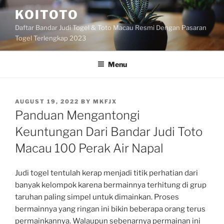
Skip
KOITOTO
to
Daftar Bandar Judi Togel & Toto Macau Resmi Dengan Pasaran
content
Togel Terlengkap 2023
Menu
POSTED
AUGUST 19, 2022
BY
MKFJX
ON
Panduan Mengantongi
Keuntungan Dari Bandar Judi Toto
Macau 100 Perak Air Napal
Judi togel tentulah kerap menjadi titik perhatian dari
banyak kelompok karena bermainnya terhitung di grup
taruhan paling simpel untuk dimainkan. Proses
bermainnya yang ringan ini bikin beberapa orang terus
permainkannya. Walaupun sebenarnya permainan ini