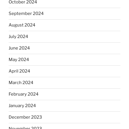
October 2024
September 2024
August 2024
July 2024
June 2024
May 2024
April 2024
March 2024
February 2024
January 2024
December 2023
November 2023