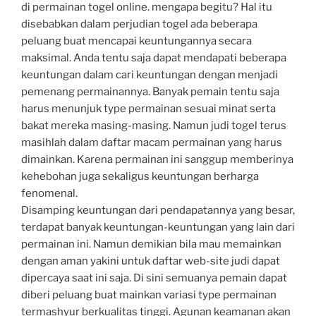
di permainan togel online. mengapa begitu? Hal itu
disebabkan dalam perjudian togel ada beberapa
peluang buat mencapai keuntungannya secara
maksimal. Anda tentu saja dapat mendapati beberapa
keuntungan dalam cari keuntungan dengan menjadi
pemenang permainannya. Banyak pemain tentu saja
harus menunjuk type permainan sesuai minat serta
bakat mereka masing-masing. Namun judi togel terus
masihlah dalam daftar macam permainan yang harus
dimainkan. Karena permainan ini sanggup memberinya
kehebohan juga sekaligus keuntungan berharga
fenomenal.
Disamping keuntungan dari pendapatannya yang besar,
terdapat banyak keuntungan-keuntungan yang lain dari
permainan ini. Namun demikian bila mau memainkan
dengan aman yakini untuk daftar web-site judi dapat
dipercaya saat ini saja. Di sini semuanya pemain dapat
diberi peluang buat mainkan variasi type permainan
termashyur berkualitas tinggi. Agunan keamanan akan