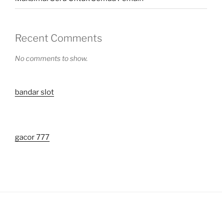
Recent Comments
No comments to show.
bandar slot
gacor 777