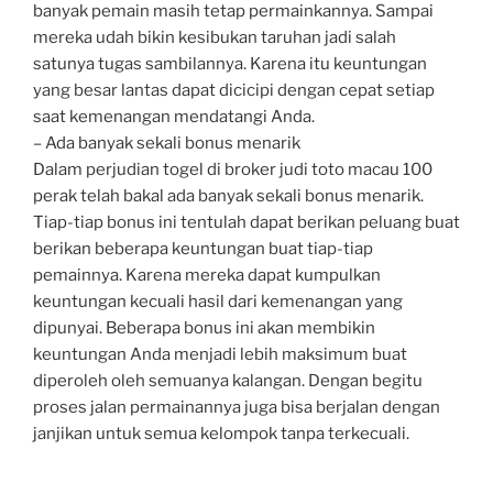
banyak pemain masih tetap permainkannya. Sampai
mereka udah bikin kesibukan taruhan jadi salah
satunya tugas sambilannya. Karena itu keuntungan
yang besar lantas dapat dicicipi dengan cepat setiap
saat kemenangan mendatangi Anda.
– Ada banyak sekali bonus menarik
Dalam perjudian togel di broker judi toto macau 100
perak telah bakal ada banyak sekali bonus menarik.
Tiap-tiap bonus ini tentulah dapat berikan peluang buat
berikan beberapa keuntungan buat tiap-tiap
pemainnya. Karena mereka dapat kumpulkan
keuntungan kecuali hasil dari kemenangan yang
dipunyai. Beberapa bonus ini akan membikin
keuntungan Anda menjadi lebih maksimum buat
diperoleh oleh semuanya kalangan. Dengan begitu
proses jalan permainannya juga bisa berjalan dengan
janjikan untuk semua kelompok tanpa terkecuali.