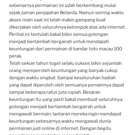
sebenarnya permainan ini udah berkembang mulai
sejak zaman penjajahan Belanda. Namun seiring waktu
akses main saat ini telah makin gampang buat
dikerjakan oleh seluruhnya kelompok atas ada internet.
Perihal ini tentulah bakal bikin semua golongan
menjadi bertambah bergairah untuk mendapati
keuntungan dari permainan di bandar toto macau 100
perak.
Telah sekian tahun togel selalu sukses bikin sejumlah
orang memperoleh keuntungan yang banyak cukup
dengan waktu singkat. Sampai keseluruhan hadiah
yang dapat diperoleh oleh semuanya pemainnya dapat
sampai beberapa ratus juta rupiah. Besaran
keuntungan itu yang pasti bakal membuat seluruhnya
golongan menjadi bertambah bergairah untuk
mengawali bermain. lantaran mereka ingin mendapat
keuntungan sebesarnya waktu mengawali dunia
permainan judi online di internet. Dengan begitu