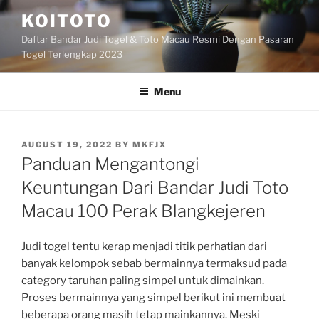
Skip
KOITOTO
to
Daftar Bandar Judi Togel & Toto Macau Resmi Dengan Pasaran
content
Togel Terlengkap 2023
Menu
POSTED
AUGUST 19, 2022
BY
MKFJX
ON
Panduan Mengantongi
Keuntungan Dari Bandar Judi Toto
Macau 100 Perak Blangkejeren
Judi togel tentu kerap menjadi titik perhatian dari
banyak kelompok sebab bermainnya termaksud pada
category taruhan paling simpel untuk dimainkan.
Proses bermainnya yang simpel berikut ini membuat
beberapa orang masih tetap mainkannya. Meski