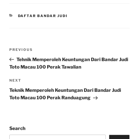
CATEGORIES
DAFTAR BANDAR JUDI
Post
Previous
PREVIOUS
navigation
Post
Tehnik Memperoleh Keuntungan Dari Bandar Judi
Toto Macau 100 Perak Tawalian
Next
NEXT
Post
Teknik Memperoleh Keuntungan Dari Bandar Judi
Toto Macau 100 Perak Randuagung
Search