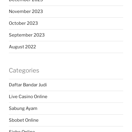
November 2023
October 2023
September 2023
August 2022
Categories
Daftar Bandar Judi
Live Casino Online
Sabung Ayam
Sbobet Online