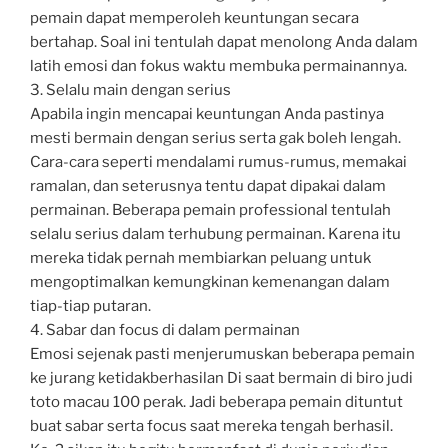
pemain dapat memperoleh keuntungan secara
bertahap. Soal ini tentulah dapat menolong Anda dalam
latih emosi dan fokus waktu membuka permainannya.
3. Selalu main dengan serius
Apabila ingin mencapai keuntungan Anda pastinya
mesti bermain dengan serius serta gak boleh lengah.
Cara-cara seperti mendalami rumus-rumus, memakai
ramalan, dan seterusnya tentu dapat dipakai dalam
permainan. Beberapa pemain professional tentulah
selalu serius dalam terhubung permainan. Karena itu
mereka tidak pernah membiarkan peluang untuk
mengoptimalkan kemungkinan kemenangan dalam
tiap-tiap putaran.
4. Sabar dan focus di dalam permainan
Emosi sejenak pasti menjerumuskan beberapa pemain
ke jurang ketidakberhasilan Di saat bermain di biro judi
toto macau 100 perak. Jadi beberapa pemain dituntut
buat sabar serta focus saat mereka tengah berhasil.