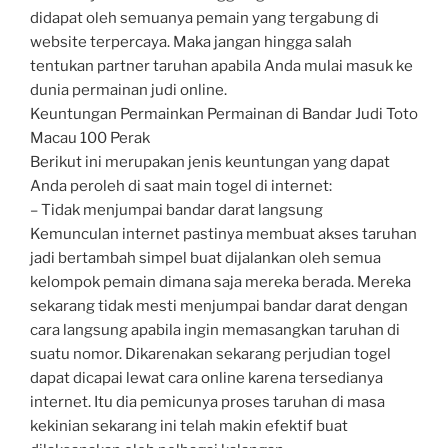
didapat oleh semuanya pemain yang tergabung di
website terpercaya. Maka jangan hingga salah
tentukan partner taruhan apabila Anda mulai masuk ke
dunia permainan judi online.
Keuntungan Permainkan Permainan di Bandar Judi Toto
Macau 100 Perak
Berikut ini merupakan jenis keuntungan yang dapat
Anda peroleh di saat main togel di internet:
– Tidak menjumpai bandar darat langsung
Kemunculan internet pastinya membuat akses taruhan
jadi bertambah simpel buat dijalankan oleh semua
kelompok pemain dimana saja mereka berada. Mereka
sekarang tidak mesti menjumpai bandar darat dengan
cara langsung apabila ingin memasangkan taruhan di
suatu nomor. Dikarenakan sekarang perjudian togel
dapat dicapai lewat cara online karena tersedianya
internet. Itu dia pemicunya proses taruhan di masa
kekinian sekarang ini telah makin efektif buat