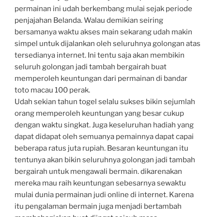
permainan ini udah berkembang mulai sejak periode
penjajahan Belanda. Walau demikian seiring
bersamanya waktu akses main sekarang udah makin
simpel untuk dijalankan oleh seluruhnya golongan atas
tersedianya internet. Ini tentu saja akan membikin
seluruh golongan jadi tambah bergairah buat
memperoleh keuntungan dari permainan di bandar
toto macau 100 perak.
Udah sekian tahun togel selalu sukses bikin sejumlah
orang memperoleh keuntungan yang besar cukup
dengan waktu singkat. Juga keseluruhan hadiah yang
dapat didapat oleh semuanya pemainnya dapat capai
beberapa ratus juta rupiah. Besaran keuntungan itu
tentunya akan bikin seluruhnya golongan jadi tambah
bergairah untuk mengawali bermain. dikarenakan
mereka mau raih keuntungan sebesarnya sewaktu
mulai dunia permainan judi online di internet. Karena
itu pengalaman bermain juga menjadi bertambah