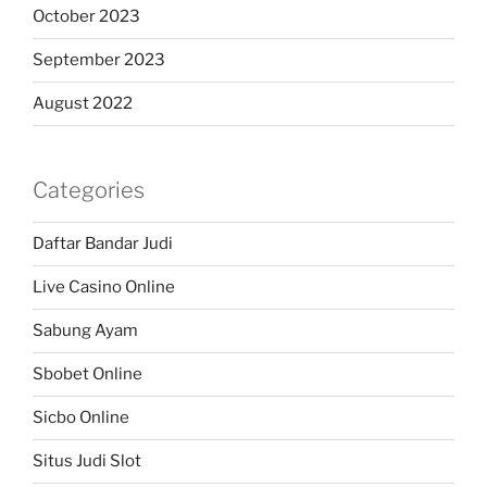
October 2023
September 2023
August 2022
Categories
Daftar Bandar Judi
Live Casino Online
Sabung Ayam
Sbobet Online
Sicbo Online
Situs Judi Slot