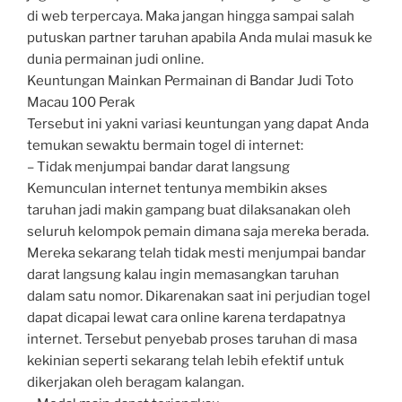
di web terpercaya. Maka jangan hingga sampai salah
putuskan partner taruhan apabila Anda mulai masuk ke
dunia permainan judi online.
Keuntungan Mainkan Permainan di Bandar Judi Toto
Macau 100 Perak
Tersebut ini yakni variasi keuntungan yang dapat Anda
temukan sewaktu bermain togel di internet:
– Tidak menjumpai bandar darat langsung
Kemunculan internet tentunya membikin akses
taruhan jadi makin gampang buat dilaksanakan oleh
seluruh kelompok pemain dimana saja mereka berada.
Mereka sekarang telah tidak mesti menjumpai bandar
darat langsung kalau ingin memasangkan taruhan
dalam satu nomor. Dikarenakan saat ini perjudian togel
dapat dicapai lewat cara online karena terdapatnya
internet. Tersebut penyebab proses taruhan di masa
kekinian seperti sekarang telah lebih efektif untuk
dikerjakan oleh beragam kalangan.