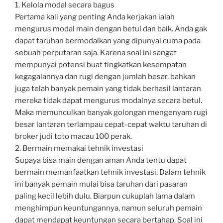
1. Kelola modal secara bagus
Pertama kali yang penting Anda kerjakan ialah
mengurus modal main dengan betul dan baik. Anda gak
dapat taruhan bermodalkan yang dipunyai cuma pada
sebuah perputaran saja. Karena soal ini sangat
mempunyai potensi buat tingkatkan kesempatan
kegagalannya dan rugi dengan jumlah besar. bahkan
juga telah banyak pemain yang tidak berhasil lantaran
mereka tidak dapat mengurus modalnya secara betul.
Maka memunculkan banyak golongan mengenyam rugi
besar lantaran terlampau cepat-cepat waktu taruhan di
broker judi toto macau 100 perak.
2. Bermain memakai tehnik investasi
Supaya bisa main dengan aman Anda tentu dapat
bermain memanfaatkan tehnik investasi. Dalam tehnik
ini banyak pemain mulai bisa taruhan dari pasaran
paling kecil lebih dulu. Biarpun cukuplah lama dalam
menghimpun keuntungannya, namun seluruh pemain
dapat mendapat keuntungan secara bertahap. Soal ini