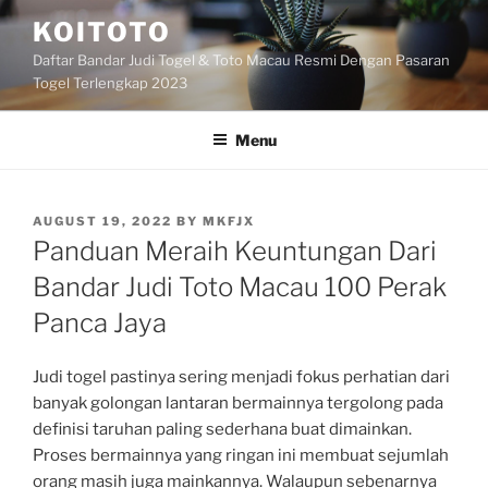
Skip
KOITOTO
to
Daftar Bandar Judi Togel & Toto Macau Resmi Dengan Pasaran
content
Togel Terlengkap 2023
Menu
POSTED
AUGUST 19, 2022
BY
MKFJX
ON
Panduan Meraih Keuntungan Dari
Bandar Judi Toto Macau 100 Perak
Panca Jaya
Judi togel pastinya sering menjadi fokus perhatian dari
banyak golongan lantaran bermainnya tergolong pada
definisi taruhan paling sederhana buat dimainkan.
Proses bermainnya yang ringan ini membuat sejumlah
orang masih juga mainkannya. Walaupun sebenarnya