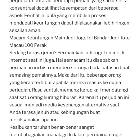
perjudian. Lantaran beberapa pemain yang sabar serta
konsentrasi dapat lihat kesempatan dari beberapa
aspek. Perihal ini pula yang membikin proses
mendapati keuntungan dapat dilaksanakan lebih ringan
sekalian aman.
Macam Keuntungan Main Judi Togel di Bandar Judi Toto
Macau 100 Perak
Sedang berasa jemu? Permainkan judi togel online di
internet saat ini juga. Hal semacam itu disebabkan
permainan ini bisa memberi serunya tiada batasan buat
semasing pemainnya. Maka dari itu beberapa orang
yang kerap terhibur apabila mereka masuk ke dunia
perjudian. Rasa suntuk memang kerap kali mendatangi
saat satu orang kurang hiburan. Karena itu perjudian ini
sesuai menjadi media kesenangan alternative saat
Anda terasa jenuh atau kebingungan buat
melaksanakan apapun.
Kesibukan taruhan benar-benar sangat
membahagiakan manalagi di dalam permainan togel