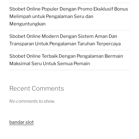
Sbobet Online Populer Dengan Promo Eksklusif Bonus
Melimpah untuk Pengalaman Seru dan
Menguntungkan
Sbobet Online Modern Dengan Sistem Aman Dan
Transparan Untuk Pengalaman Taruhan Terpercaya
Sbobet Online Terbaik Dengan Pengalaman Bermain
Maksimal Seru Untuk Semua Pemain
Recent Comments
No comments to show.
bandar slot