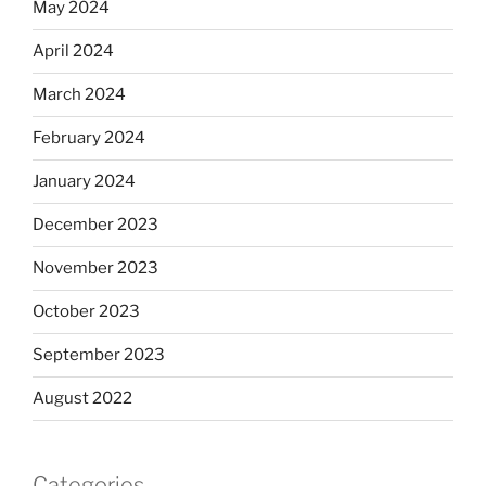
May 2024
April 2024
March 2024
February 2024
January 2024
December 2023
November 2023
October 2023
September 2023
August 2022
Categories