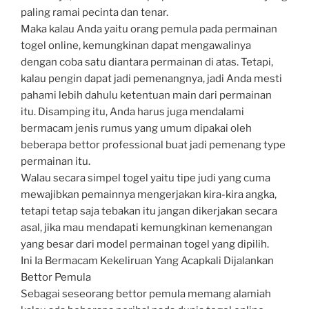
paling ramai pecinta dan tenar.
Maka kalau Anda yaitu orang pemula pada permainan
togel online, kemungkinan dapat mengawalinya
dengan coba satu diantara permainan di atas. Tetapi,
kalau pengin dapat jadi pemenangnya, jadi Anda mesti
pahami lebih dahulu ketentuan main dari permainan
itu. Disamping itu, Anda harus juga mendalami
bermacam jenis rumus yang umum dipakai oleh
beberapa bettor professional buat jadi pemenang type
permainan itu.
Walau secara simpel togel yaitu tipe judi yang cuma
mewajibkan pemainnya mengerjakan kira-kira angka,
tetapi tetap saja tebakan itu jangan dikerjakan secara
asal, jika mau mendapati kemungkinan kemenangan
yang besar dari model permainan togel yang dipilih.
Ini Ia Bermacam Kekeliruan Yang Acapkali Dijalankan
Bettor Pemula
Sebagai seseorang bettor pemula memang alamiah