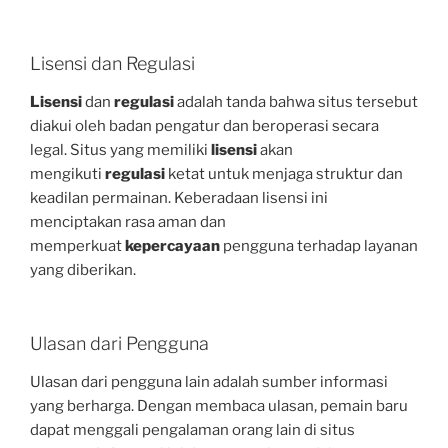
Lisensi dan Regulasi
Lisensi
dan
regulasi
adalah tanda bahwa situs tersebut
diakui oleh badan pengatur dan beroperasi secara
legal. Situs yang memiliki
lisensi
akan
mengikuti
regulasi
ketat untuk menjaga struktur dan
keadilan permainan. Keberadaan lisensi ini
menciptakan rasa aman dan
memperkuat
kepercayaan
pengguna terhadap layanan
yang diberikan.
Ulasan dari Pengguna
Ulasan dari pengguna lain adalah sumber informasi
yang berharga. Dengan membaca ulasan, pemain baru
dapat menggali pengalaman orang lain di situs