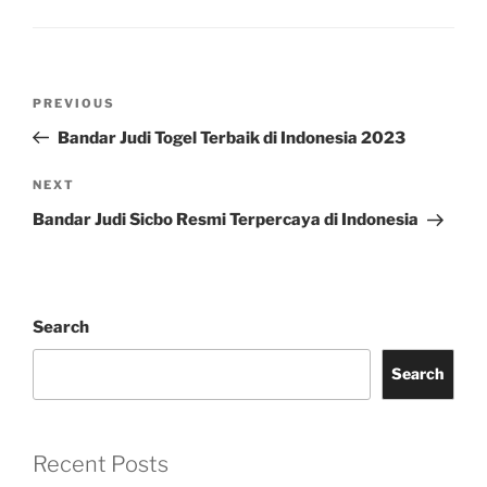
Post
Previous
PREVIOUS
navigation
Post
Bandar Judi Togel Terbaik di Indonesia 2023
Next
NEXT
Post
Bandar Judi Sicbo Resmi Terpercaya di Indonesia
Search
Search
Recent Posts