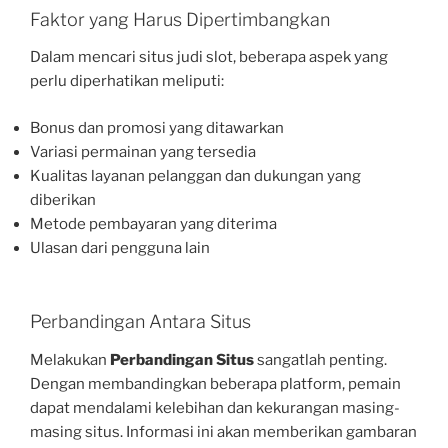
Faktor yang Harus Dipertimbangkan
Dalam mencari situs judi slot, beberapa aspek yang
perlu diperhatikan meliputi:
Bonus dan promosi yang ditawarkan
Variasi permainan yang tersedia
Kualitas layanan pelanggan dan dukungan yang
diberikan
Metode pembayaran yang diterima
Ulasan dari pengguna lain
Perbandingan Antara Situs
Melakukan
Perbandingan Situs
sangatlah penting.
Dengan membandingkan beberapa platform, pemain
dapat mendalami kelebihan dan kekurangan masing-
masing situs. Informasi ini akan memberikan gambaran