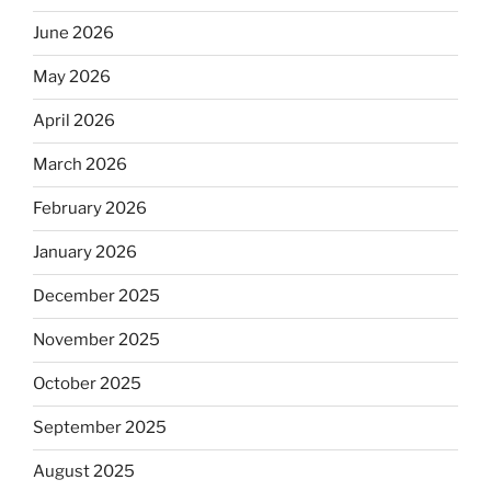
June 2026
May 2026
April 2026
March 2026
February 2026
January 2026
December 2025
November 2025
October 2025
September 2025
August 2025