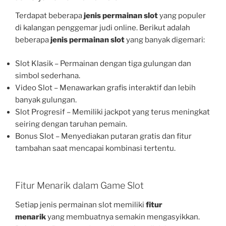
Terdapat beberapa
jenis permainan slot
yang populer
di kalangan penggemar judi online. Berikut adalah
beberapa
jenis permainan slot
yang banyak digemari:
Slot Klasik – Permainan dengan tiga gulungan dan
simbol sederhana.
Video Slot – Menawarkan grafis interaktif dan lebih
banyak gulungan.
Slot Progresif – Memiliki jackpot yang terus meningkat
seiring dengan taruhan pemain.
Bonus Slot – Menyediakan putaran gratis dan fitur
tambahan saat mencapai kombinasi tertentu.
Fitur Menarik dalam Game Slot
Setiap jenis permainan slot memiliki
fitur
menarik
yang membuatnya semakin mengasyikkan.