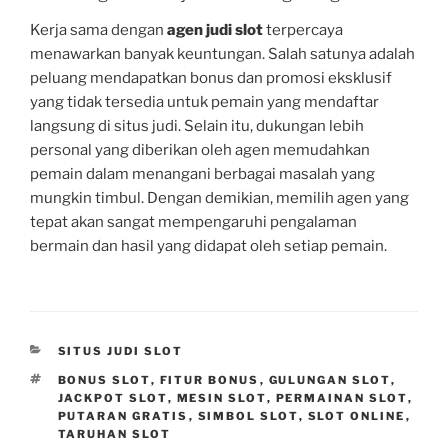
Kerja sama dengan
agen judi slot
terpercaya
menawarkan banyak keuntungan. Salah satunya adalah
peluang mendapatkan bonus dan promosi eksklusif
yang tidak tersedia untuk pemain yang mendaftar
langsung di situs judi. Selain itu, dukungan lebih
personal yang diberikan oleh agen memudahkan
pemain dalam menangani berbagai masalah yang
mungkin timbul. Dengan demikian, memilih agen yang
tepat akan sangat mempengaruhi pengalaman
bermain dan hasil yang didapat oleh setiap pemain.
CATEGORIES
SITUS JUDI SLOT
TAGS
BONUS SLOT
,
FITUR BONUS
,
GULUNGAN SLOT
,
JACKPOT SLOT
,
MESIN SLOT
,
PERMAINAN SLOT
,
PUTARAN GRATIS
,
SIMBOL SLOT
,
SLOT ONLINE
,
TARUHAN SLOT