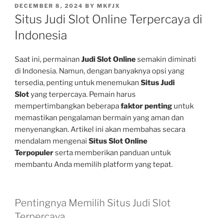
POSTED
DECEMBER 8, 2024
BY
MKFJX
ON
Situs Judi Slot Online Terpercaya di
Indonesia
Saat ini, permainan
Judi Slot Online
semakin diminati
di Indonesia. Namun, dengan banyaknya opsi yang
tersedia, penting untuk menemukan
Situs Judi
Slot
yang terpercaya. Pemain harus
mempertimbangkan beberapa
faktor penting
untuk
memastikan pengalaman bermain yang aman dan
menyenangkan. Artikel ini akan membahas secara
mendalam mengenai
Situs Slot Online
Terpopuler
serta memberikan panduan untuk
membantu Anda memilih platform yang tepat.
Pentingnya Memilih Situs Judi Slot
Terpercaya