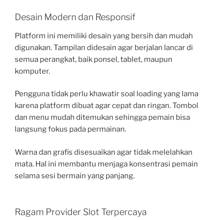
Desain Modern dan Responsif
Platform ini memiliki desain yang bersih dan mudah
digunakan. Tampilan didesain agar berjalan lancar di
semua perangkat, baik ponsel, tablet, maupun
komputer.
Pengguna tidak perlu khawatir soal loading yang lama
karena platform dibuat agar cepat dan ringan. Tombol
dan menu mudah ditemukan sehingga pemain bisa
langsung fokus pada permainan.
Warna dan grafis disesuaikan agar tidak melelahkan
mata. Hal ini membantu menjaga konsentrasi pemain
selama sesi bermain yang panjang.
Ragam Provider Slot Terpercaya