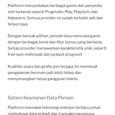
Platform menyediakan berbagai game dari penyedia
slot terkenal seperti Pragmatic Play, Playtech, dan
Habanero. Semua provider ini sudah terbukti adil dan
terpercaya.
Dengan banyak pilihan, pemain bisa mencoba game
dengan berbagai tema dan fitur bonus yang berbeda.
Setiap provider menawarkan karakteristik unik, seperti
free spin melimpah dan jackpot progresif.
Kualitas suara dan grafis pun terjaga. Ini membuat
pengalaman bermain jadi lebih hidup dan
menyenangkan tanpa gangguan teknis.
Sistem Keamanan Data Pemain
Platform memakai teknologi enkripsi terbaru untuk
melindungi data pribadi dan transaksi pengguna.