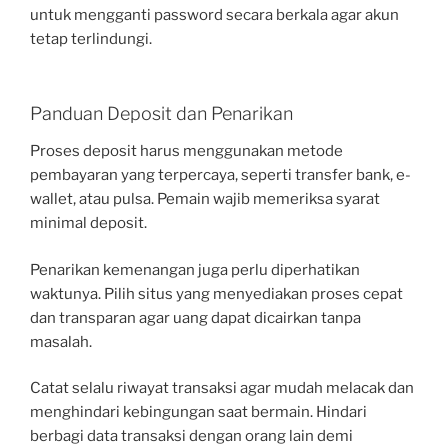
untuk mengganti password secara berkala agar akun
tetap terlindungi.
Panduan Deposit dan Penarikan
Proses deposit harus menggunakan metode
pembayaran yang terpercaya, seperti transfer bank, e-
wallet, atau pulsa. Pemain wajib memeriksa syarat
minimal deposit.
Penarikan kemenangan juga perlu diperhatikan
waktunya. Pilih situs yang menyediakan proses cepat
dan transparan agar uang dapat dicairkan tanpa
masalah.
Catat selalu riwayat transaksi agar mudah melacak dan
menghindari kebingungan saat bermain. Hindari
berbagi data transaksi dengan orang lain demi