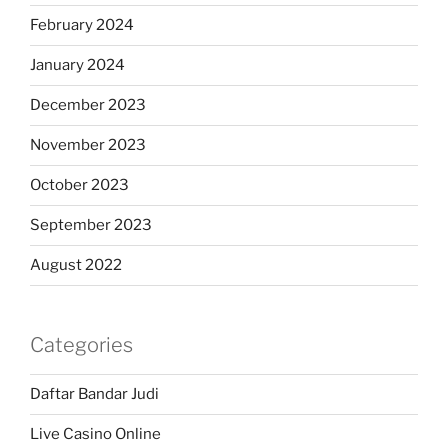
February 2024
January 2024
December 2023
November 2023
October 2023
September 2023
August 2022
Categories
Daftar Bandar Judi
Live Casino Online