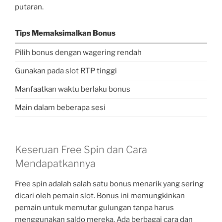
putaran.
Tips Memaksimalkan Bonus
Pilih bonus dengan wagering rendah
Gunakan pada slot RTP tinggi
Manfaatkan waktu berlaku bonus
Main dalam beberapa sesi
Keseruan Free Spin dan Cara
Mendapatkannya
Free spin adalah salah satu bonus menarik yang sering
dicari oleh pemain slot. Bonus ini memungkinkan
pemain untuk memutar gulungan tanpa harus
menggunakan saldo mereka. Ada berbagai cara dan