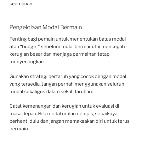
keamanan.
Pengelolaan Modal Bermain
Penting bagi pemain untuk menentukan batas modal
atau “budget” sebelum mulai bermain. Ini mencegah
kerugian besar dan menjaga permainan tetap
menyenangkan.
Gunakan strategi bertaruh yang cocok dengan modal
yang tersedia. Jangan pernah menggunakan seluruh
modal sekaligus dalam sekali taruhan.
Catat kemenangan dan kerugian untuk evaluasi di
masa depan. Bila modal mulai menipis, sebaiknya
berhenti dulu dan jangan memaksakan diri untuk terus
bermain.