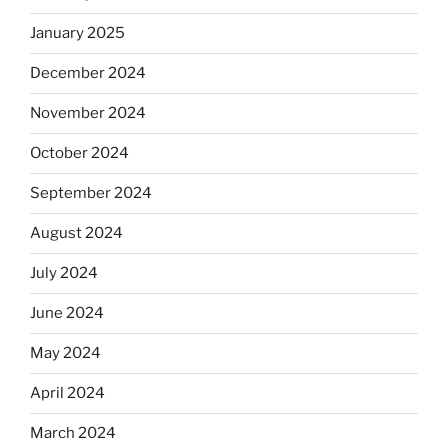
January 2025
December 2024
November 2024
October 2024
September 2024
August 2024
July 2024
June 2024
May 2024
April 2024
March 2024