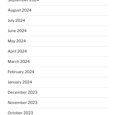
September 2024
August 2024
July 2024
June 2024
May 2024
April 2024
March 2024
February 2024
January 2024
December 2023
November 2023
October 2023