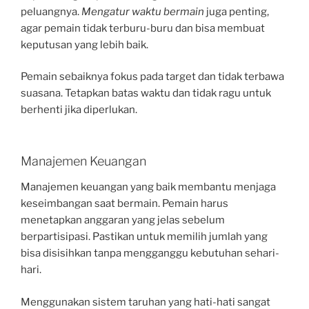
peluangnya.
Mengatur waktu bermain
juga penting,
agar pemain tidak terburu-buru dan bisa membuat
keputusan yang lebih baik.
Pemain sebaiknya fokus pada target dan tidak terbawa
suasana. Tetapkan batas waktu dan tidak ragu untuk
berhenti jika diperlukan.
Manajemen Keuangan
Manajemen keuangan yang baik membantu menjaga
keseimbangan saat bermain. Pemain harus
menetapkan anggaran yang jelas sebelum
berpartisipasi. Pastikan untuk memilih jumlah yang
bisa disisihkan tanpa mengganggu kebutuhan sehari-
hari.
Menggunakan sistem taruhan yang hati-hati sangat