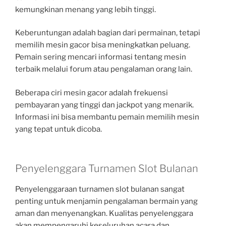
kemungkinan menang yang lebih tinggi.
Keberuntungan adalah bagian dari permainan, tetapi
memilih mesin gacor bisa meningkatkan peluang.
Pemain sering mencari informasi tentang mesin
terbaik melalui forum atau pengalaman orang lain.
Beberapa ciri mesin gacor adalah frekuensi
pembayaran yang tinggi dan jackpot yang menarik.
Informasi ini bisa membantu pemain memilih mesin
yang tepat untuk dicoba.
Penyelenggara Turnamen Slot Bulanan
Penyelenggaraan turnamen slot bulanan sangat
penting untuk menjamin pengalaman bermain yang
aman dan menyenangkan. Kualitas penyelenggara
akan mempengaruhi keseluruhan acara dan