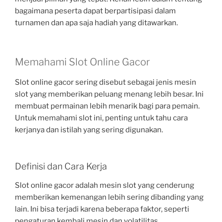
bagaimana peserta dapat berpartisipasi dalam
turnamen dan apa saja hadiah yang ditawarkan.
Memahami Slot Online Gacor
Slot online gacor sering disebut sebagai jenis mesin
slot yang memberikan peluang menang lebih besar. Ini
membuat permainan lebih menarik bagi para pemain.
Untuk memahami slot ini, penting untuk tahu cara
kerjanya dan istilah yang sering digunakan.
Definisi dan Cara Kerja
Slot online gacor adalah mesin slot yang cenderung
memberikan kemenangan lebih sering dibanding yang
lain. Ini bisa terjadi karena beberapa faktor, seperti
pengaturan kembali mesin dan volatilitas.