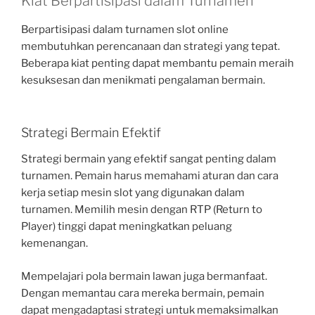
Kiat Berpartisipasi dalam Turnamen
Berpartisipasi dalam turnamen slot online
membutuhkan perencanaan dan strategi yang tepat.
Beberapa kiat penting dapat membantu pemain meraih
kesuksesan dan menikmati pengalaman bermain.
Strategi Bermain Efektif
Strategi bermain yang efektif sangat penting dalam
turnamen. Pemain harus memahami aturan dan cara
kerja setiap mesin slot yang digunakan dalam
turnamen. Memilih mesin dengan RTP (Return to
Player) tinggi dapat meningkatkan peluang
kemenangan.
Mempelajari pola bermain lawan juga bermanfaat.
Dengan memantau cara mereka bermain, pemain
dapat mengadaptasi strategi untuk memaksimalkan