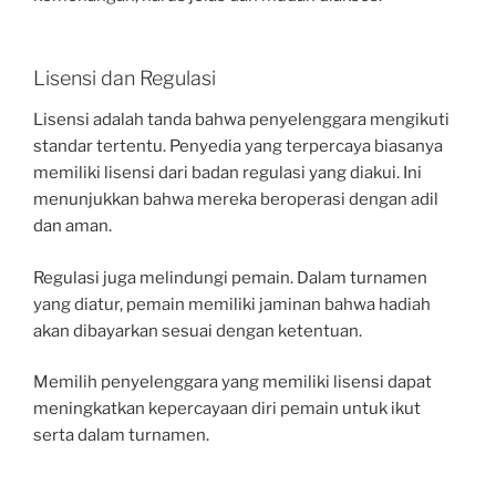
Lisensi dan Regulasi
Lisensi adalah tanda bahwa penyelenggara mengikuti
standar tertentu. Penyedia yang terpercaya biasanya
memiliki lisensi dari badan regulasi yang diakui. Ini
menunjukkan bahwa mereka beroperasi dengan adil
dan aman.
Regulasi juga melindungi pemain. Dalam turnamen
yang diatur, pemain memiliki jaminan bahwa hadiah
akan dibayarkan sesuai dengan ketentuan.
Memilih penyelenggara yang memiliki lisensi dapat
meningkatkan kepercayaan diri pemain untuk ikut
serta dalam turnamen.