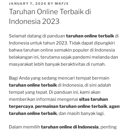
POSTED
JANUARY 7, 2024
BY
MKFJX
ON
Taruhan Online Terbaik di
Indonesia 2023
Selamat datang di panduan
taruhan online terbaik
di
Indonesia untuk tahun 2023. Tidak dapat dipungkiri
bahwa taruhan online semakin populer di Indonesia
belakangan ini, terutama sejak pandemi melanda dan
masyarakat lebih banyak beraktivitas di rumah.
Bagi Anda yang sedang mencari tempat bermain
taruhan online terbaik
di Indonesia, di sini adalah
tempat yang tepat. Di panduan ini, kami akan
memberikan informasi mengenai
situs taruhan
terpercaya
,
permainan taruhan online terbaik
,
agen
taruhan online terbaik
, dan masih banyak lagi.
Dalam memilih
taruhan online di Indonesia
, penting