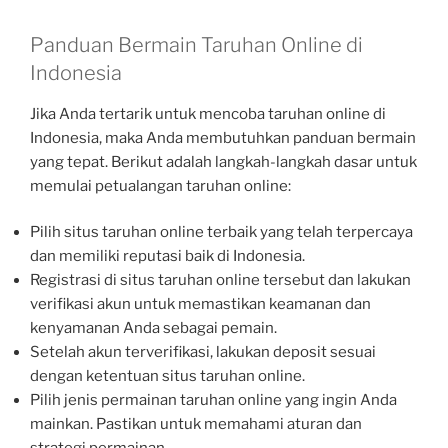
Panduan Bermain Taruhan Online di
Indonesia
Jika Anda tertarik untuk mencoba taruhan online di
Indonesia, maka Anda membutuhkan panduan bermain
yang tepat. Berikut adalah langkah-langkah dasar untuk
memulai petualangan taruhan online:
Pilih situs taruhan online terbaik yang telah terpercaya
dan memiliki reputasi baik di Indonesia.
Registrasi di situs taruhan online tersebut dan lakukan
verifikasi akun untuk memastikan keamanan dan
kenyamanan Anda sebagai pemain.
Setelah akun terverifikasi, lakukan deposit sesuai
dengan ketentuan situs taruhan online.
Pilih jenis permainan taruhan online yang ingin Anda
mainkan. Pastikan untuk memahami aturan dan