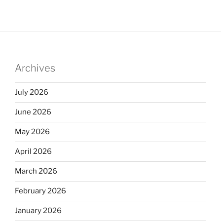
Archives
July 2026
June 2026
May 2026
April 2026
March 2026
February 2026
January 2026