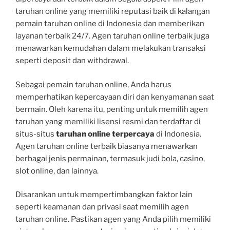
taruhan online yang memiliki reputasi baik di kalangan
pemain taruhan online di Indonesia dan memberikan
layanan terbaik 24/7. Agen taruhan online terbaik juga
menawarkan kemudahan dalam melakukan transaksi
seperti deposit dan withdrawal.
Sebagai pemain taruhan online, Anda harus
memperhatikan kepercayaan diri dan kenyamanan saat
bermain. Oleh karena itu, penting untuk memilih agen
taruhan yang memiliki lisensi resmi dan terdaftar di
situs-situs
taruhan online terpercaya
di Indonesia.
Agen taruhan online terbaik biasanya menawarkan
berbagai jenis permainan, termasuk judi bola, casino,
slot online, dan lainnya.
Disarankan untuk mempertimbangkan faktor lain
seperti keamanan dan privasi saat memilih agen
taruhan online. Pastikan agen yang Anda pilih memiliki