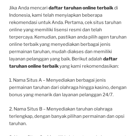
Jika Anda mencari
daftar taruhan online terbaik
di
Indonesia, kami telah menyiapkan beberapa
rekomendasi untuk Anda. Pertama, cek situs taruhan
online yang memiliki lisensi resmi dan telah
terpercaya. Kemudian, pastikan anda pilih agen taruhan
online terbaik yang menyediakan berbagai jenis
permainan taruhan, mudah diakses dan memiliki
layanan pelanggan yang baik. Berikut adalah
daftar
taruhan online terbaik
yang kami rekomendasikan:
1. Nama Situs A – Menyediakan berbagai jenis
permainan taruhan dari olahraga hingga kasino, dengan
bonus yang menarik dan layanan pelanggan 24/7.
2. Nama Situs B – Menyediakan taruhan olahraga
terlengkap, dengan banyak pilihan permainan dan opsi
taruhan.