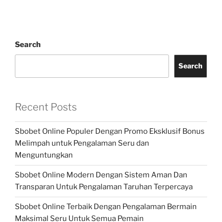
Search
Search
Recent Posts
Sbobet Online Populer Dengan Promo Eksklusif Bonus
Melimpah untuk Pengalaman Seru dan
Menguntungkan
Sbobet Online Modern Dengan Sistem Aman Dan
Transparan Untuk Pengalaman Taruhan Terpercaya
Sbobet Online Terbaik Dengan Pengalaman Bermain
Maksimal Seru Untuk Semua Pemain