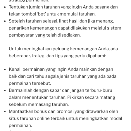
strategi permainan.
Tentukan jumlah taruhan yang ingin Anda pasang dan
tekan tombol ‘bet’ untuk memulai taruhan.
Setelah taruhan selesai, lihat hasil dan jika menang,
penarikan kemenangan dapat dilakukan melalui sistem
pembayaran yang telah disediakan.
Untuk meningkatkan peluang kemenangan Anda, ada
beberapa strategi dan tips yang perlu dipahami:
Kenali permainan yang ingin Anda mainkan dengan
baik dan cari tahu segala jenis taruhan yang ada pada
permainan tersebut.
Bermainlah dengan sabar dan jangan terburu-buru
dalam menentukan taruhan. Pikirkan secara matang
sebelum memasang taruhan.
Manfaatkan bonus dan promosi yang ditawarkan oleh
situs taruhan online terbaik untuk meningkatkan modal
permainan.