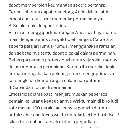
dapat memperoleh keuntungan secara bertahap.
Perihal ini tentu dapat menolong Anda dalam latih
emosi dan fokus saat membuka permainannya.
3. Selalu main dengan serius
Bila mau menggapai keuntungan Anda pastinya harus
main dengan serius dan gak boleh lengah. Cara-cara
seperti pelajari rumus-rumus, menggunakan ramalan,
dan sebagainya tentu dapat dipakai dalam permainan.
Beberapa pemain professional tentu saja selalu serius
dalam membuka permainan. Karena itu mereka tidak
pernah mengabaikan peluang untuk mengoptimalkan
kemungkinan kemenangan dalam tiap putaran.
4. Sabar dan focus di permainan
Emosi tidak lama pasti menjerumuskan beberapa
pemain ke jurang kegagalannya Waktu main di biro judi
toto macau 100 perak. Jadi banyak pemain dituntut
untuk sabar dan focus waktu mereka lagi berhasil. Ke-2
sikap itu amat berfaedah di dunia perjudian.