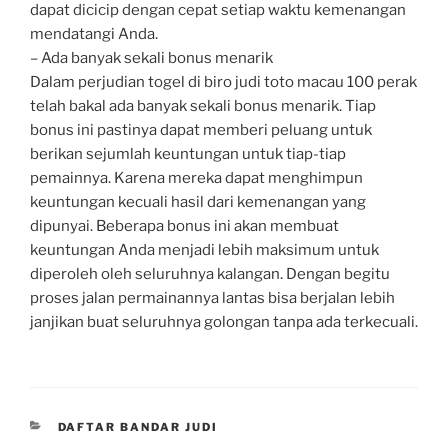
dapat dicicip dengan cepat setiap waktu kemenangan
mendatangi Anda.
– Ada banyak sekali bonus menarik
Dalam perjudian togel di biro judi toto macau 100 perak
telah bakal ada banyak sekali bonus menarik. Tiap
bonus ini pastinya dapat memberi peluang untuk
berikan sejumlah keuntungan untuk tiap-tiap
pemainnya. Karena mereka dapat menghimpun
keuntungan kecuali hasil dari kemenangan yang
dipunyai. Beberapa bonus ini akan membuat
keuntungan Anda menjadi lebih maksimum untuk
diperoleh oleh seluruhnya kalangan. Dengan begitu
proses jalan permainannya lantas bisa berjalan lebih
janjikan buat seluruhnya golongan tanpa ada terkecuali.
CATEGORIES
DAFTAR BANDAR JUDI