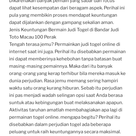
Dikarenakan banyak pemain yang sabar dan focus
dapat lihat kesempatan dari beragam aspek. Perihal ini
pula yang membikin proses mendapat keuntungan
dapat dijalankan dengan gampang sekalian aman.
Jenis Keuntungan Bermain Judi Togel di Bandar Judi
Toto Macau 100 Perak
Tengah terasa jemu? Permainkan judi togel online di
internet saat ini juga. Perihal itu disebabkan permainan
ini dapat memberinya kehebohan tanpa batasan buat
masing-masing pemainnya. Maka dari itu banyak
orang-orang yang kerap terhibur bila mereka masuk ke
dunia perjudian. Rasa jemu memang sering hampiri
waktu satu orang kurang hiburan. Sebab itu perjudian
ini pas menjadi wadah selingan opsi saat Anda berasa
suntuk atau kebingungan buat melaksanakan apapun.
Aktivitas taruhan amatlah membahagiakan apa lagi di
permainan togel online. mengapa begitu? Perihal itu
disebabkan dalam perjudian togel ada beberapa
peluang untuk raih keuntungannya secara maksimal.