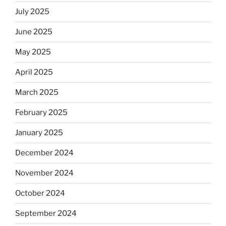
July 2025
June 2025
May 2025
April 2025
March 2025
February 2025
January 2025
December 2024
November 2024
October 2024
September 2024