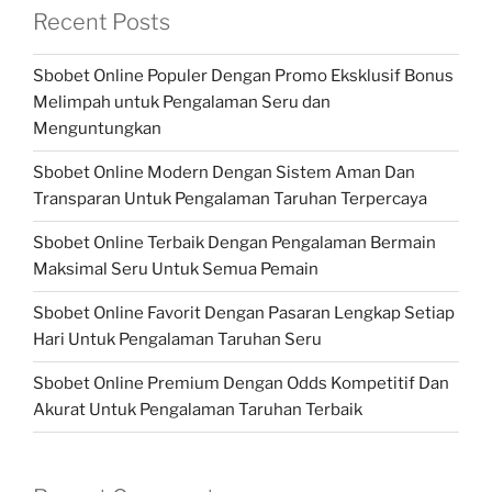
Recent Posts
Sbobet Online Populer Dengan Promo Eksklusif Bonus
Melimpah untuk Pengalaman Seru dan
Menguntungkan
Sbobet Online Modern Dengan Sistem Aman Dan
Transparan Untuk Pengalaman Taruhan Terpercaya
Sbobet Online Terbaik Dengan Pengalaman Bermain
Maksimal Seru Untuk Semua Pemain
Sbobet Online Favorit Dengan Pasaran Lengkap Setiap
Hari Untuk Pengalaman Taruhan Seru
Sbobet Online Premium Dengan Odds Kompetitif Dan
Akurat Untuk Pengalaman Taruhan Terbaik