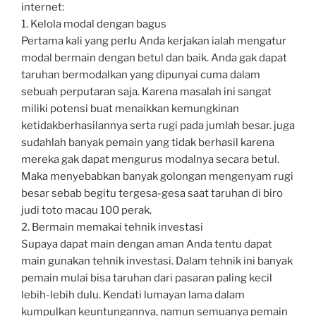
internet:
1. Kelola modal dengan bagus
Pertama kali yang perlu Anda kerjakan ialah mengatur
modal bermain dengan betul dan baik. Anda gak dapat
taruhan bermodalkan yang dipunyai cuma dalam
sebuah perputaran saja. Karena masalah ini sangat
miliki potensi buat menaikkan kemungkinan
ketidakberhasilannya serta rugi pada jumlah besar. juga
sudahlah banyak pemain yang tidak berhasil karena
mereka gak dapat mengurus modalnya secara betul.
Maka menyebabkan banyak golongan mengenyam rugi
besar sebab begitu tergesa-gesa saat taruhan di biro
judi toto macau 100 perak.
2. Bermain memakai tehnik investasi
Supaya dapat main dengan aman Anda tentu dapat
main gunakan tehnik investasi. Dalam tehnik ini banyak
pemain mulai bisa taruhan dari pasaran paling kecil
lebih-lebih dulu. Kendati lumayan lama dalam
kumpulkan keuntungannya, namun semuanya pemain