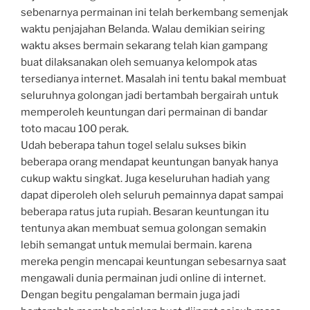
sebenarnya permainan ini telah berkembang semenjak
waktu penjajahan Belanda. Walau demikian seiring
waktu akses bermain sekarang telah kian gampang
buat dilaksanakan oleh semuanya kelompok atas
tersedianya internet. Masalah ini tentu bakal membuat
seluruhnya golongan jadi bertambah bergairah untuk
memperoleh keuntungan dari permainan di bandar
toto macau 100 perak.
Udah beberapa tahun togel selalu sukses bikin
beberapa orang mendapat keuntungan banyak hanya
cukup waktu singkat. Juga keseluruhan hadiah yang
dapat diperoleh oleh seluruh pemainnya dapat sampai
beberapa ratus juta rupiah. Besaran keuntungan itu
tentunya akan membuat semua golongan semakin
lebih semangat untuk memulai bermain. karena
mereka pengin mencapai keuntungan sebesarnya saat
mengawali dunia permainan judi online di internet.
Dengan begitu pengalaman bermain juga jadi