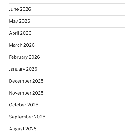
June 2026
May 2026
April 2026
March 2026
February 2026
January 2026
December 2025
November 2025
October 2025
September 2025
August 2025