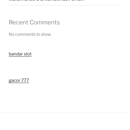
Recent Comments
No comments to show.
bandar slot
gacor 777