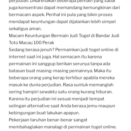
perjudian. Dikarenakan beberapa pemain yang sabar
juga konsentrasi dapat memandang kemungkinan dari
bermacam aspek. Perihal ini pula yang bikin proses
mendapat keuntungan dapat dijalankan lebih simpel
sekaligus aman.
Macam Keuntungan Bermain Judi Togel di Bandar Judi
Toto Macau 100 Perak
Sedang berasa jenuh? Permainkan judi togel online di
internet saat ini juga. Hal semacam itu karena
permainan ini sanggup berikan serunya tanpa ada
batasan buat masing-masing pemainnya. Maka itu
beberapa orang yang kerap terhibur apabila mereka
masuk ke dunia perjudian. Rasa suntuk memanglah
sering hampiri sewaktu satu orang kurang hiburan.
Karena itu perjudian ini sesuai menjadi tempat
selingan alternative saat Anda berasa jemu maupun
kebingungan buat lakukan apapun.
Pekerjaan taruhan benar-benar sangat
membahagiakan manalagi di permainan togel online.