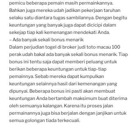
pemicu beberapa pemain masih permainkannya.
Bahkan juga mereka udah jadikan pekerjaan taruhan
selaku satu diantara tugas sambilannya. Dengan begitu
keuntungan yang banyak juga dapat dicicipi dalam
sekejap tiap kali kemenangan mendekati Anda.
– Ada banyak sekali bonus menarik
Dalam perjudian togel di broker judi toto macau 100
perak udah bakal ada banyak sekali bonus menarik. Tiap
bonus ini tentu saja dapat memberi peluang untuk
berikan beberapa keuntungan untuk tiap-tiap
pemainnya. Sebab mereka dapat kumpulkan
keuntungan selainnya hasil dari kemenangan yang
dipunyai. Beberapa bonus ini pasti akan membuat
keuntungan Anda bertambah maksimum buat diterima
oleh semuanya kalangan. Karena itu proses jalan
permainannya juga bisa berjalan dengan janjikan untuk
semua golongan tiada terkecuali.