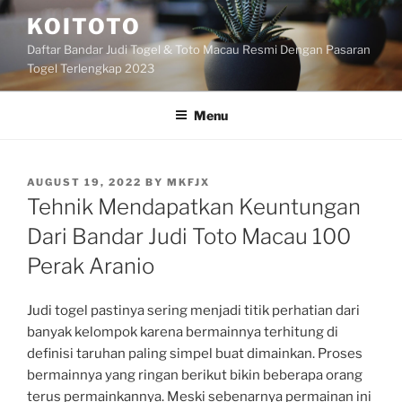
Skip
KOITOTO
to
Daftar Bandar Judi Togel & Toto Macau Resmi Dengan Pasaran
content
Togel Terlengkap 2023
Menu
POSTED
AUGUST 19, 2022
BY
MKFJX
ON
Tehnik Mendapatkan Keuntungan
Dari Bandar Judi Toto Macau 100
Perak Aranio
Judi togel pastinya sering menjadi titik perhatian dari
banyak kelompok karena bermainnya terhitung di
definisi taruhan paling simpel buat dimainkan. Proses
bermainnya yang ringan berikut bikin beberapa orang
terus permainkannya. Meski sebenarnya permainan ini