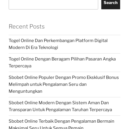
Search
Recent Posts
Togel Online Dan Perkembangan Platform Digital
Modern Di Era Teknologi
Togel Online Dengan Beragam Pilihan Pasaran Angka
Terpercaya
Sbobet Online Populer Dengan Promo Eksklusif Bonus
Melimpah untuk Pengalaman Seru dan
Menguntungkan
Sbobet Online Modern Dengan Sistem Aman Dan
Transparan Untuk Pengalaman Taruhan Terpercaya
Sbobet Online Terbaik Dengan Pengalaman Bermain
Maksimal Seru Untuk Semua Pemain