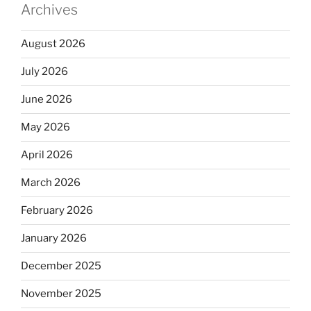
Archives
August 2026
July 2026
June 2026
May 2026
April 2026
March 2026
February 2026
January 2026
December 2025
November 2025