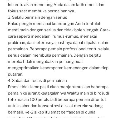
Ini tentu akan menolong Anda dalam latih emosi dan
fokus saat membuka permainannya.
3. Selalu bermain dengan serius
Kalau pengin mencapai keuntungan Anda tentulah
mesti main dengan serius dan tidak boleh lengah. Cara-
cara seperti mendalami rumus-rumus, memakai
prakiraan, dan seterusnya pastinya dapat dipakai dalam
permainan. Beberapa pemain professional tentu selalu
serius dalam membuka permainan. Dengan begitu
mereka tidak mengabaikan peluang buat
mengoptimalkan kesempatan kemenangan dalam tiap
putaran.
4. Sabar dan focus di permainan
Emosi tidak lama pasti akan menjerumuskan beberapa
pemain ke jurang kegagalannya Waktu main di biro judi
toto macau 100 perak. Jadi beberapa pemain dituntut
untuk sabar dan konsentrasi di saat mereka sedang
berhasil. Ke-2 sikap itu amat berfaedah di dunia