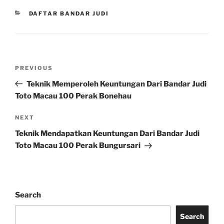
CATEGORIES
DAFTAR BANDAR JUDI
Post
Previous
PREVIOUS
navigation
Post
Teknik Memperoleh Keuntungan Dari Bandar Judi
Toto Macau 100 Perak Bonehau
Next
NEXT
Post
Teknik Mendapatkan Keuntungan Dari Bandar Judi
Toto Macau 100 Perak Bungursari
Search
Search