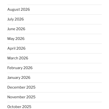
August 2026
July 2026
June 2026
May 2026
April 2026
March 2026
February 2026
January 2026
December 2025
November 2025
October 2025