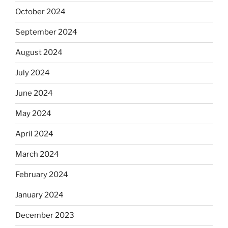
October 2024
September 2024
August 2024
July 2024
June 2024
May 2024
April 2024
March 2024
February 2024
January 2024
December 2023