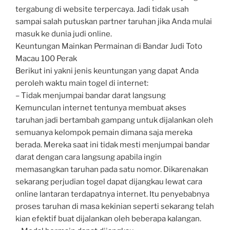
tergabung di website terpercaya. Jadi tidak usah
sampai salah putuskan partner taruhan jika Anda mulai
masuk ke dunia judi online.
Keuntungan Mainkan Permainan di Bandar Judi Toto
Macau 100 Perak
Berikut ini yakni jenis keuntungan yang dapat Anda
peroleh waktu main togel di internet:
– Tidak menjumpai bandar darat langsung
Kemunculan internet tentunya membuat akses
taruhan jadi bertambah gampang untuk dijalankan oleh
semuanya kelompok pemain dimana saja mereka
berada. Mereka saat ini tidak mesti menjumpai bandar
darat dengan cara langsung apabila ingin
memasangkan taruhan pada satu nomor. Dikarenakan
sekarang perjudian togel dapat dijangkau lewat cara
online lantaran terdapatnya internet. Itu penyebabnya
proses taruhan di masa kekinian seperti sekarang telah
kian efektif buat dijalankan oleh beberapa kalangan.