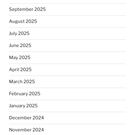
September 2025
August 2025
July 2025
June 2025
May 2025
April 2025
March 2025
February 2025
January 2025
December 2024
November 2024