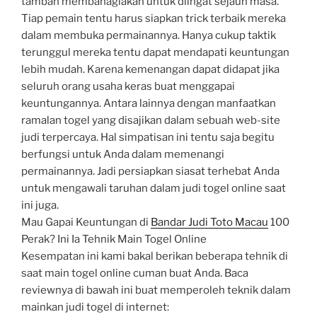
tambah membahagiakan untuk diingat sejauh masa.
Tiap pemain tentu harus siapkan trick terbaik mereka
dalam membuka permainannya. Hanya cukup taktik
terunggul mereka tentu dapat mendapati keuntungan
lebih mudah. Karena kemenangan dapat didapat jika
seluruh orang usaha keras buat menggapai
keuntungannya. Antara lainnya dengan manfaatkan
ramalan togel yang disajikan dalam sebuah web-site
judi terpercaya. Hal simpatisan ini tentu saja begitu
berfungsi untuk Anda dalam memenangi
permainannya. Jadi persiapkan siasat terhebat Anda
untuk mengawali taruhan dalam judi togel online saat
ini juga.
Mau Gapai Keuntungan di
Bandar Judi Toto Macau
100
Perak? Ini Ia Tehnik Main Togel Online
Kesempatan ini kami bakal berikan beberapa tehnik di
saat main togel online cuman buat Anda. Baca
reviewnya di bawah ini buat memperoleh teknik dalam
mainkan judi togel di internet: