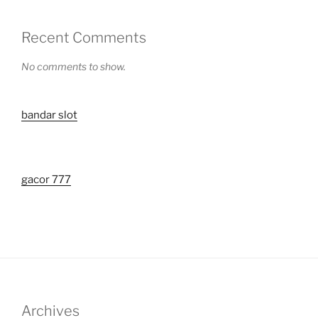
Recent Comments
No comments to show.
bandar slot
gacor 777
Archives