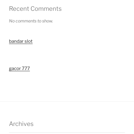
Recent Comments
No comments to show.
bandar slot
gacor 777
Archives