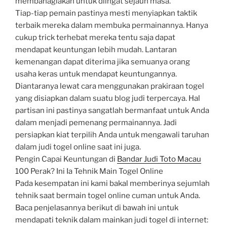
membahagiakan untuk diingat sejauh masa.
Tiap-tiap pemain pastinya mesti menyiapkan taktik
terbaik mereka dalam membuka permainannya. Hanya
cukup trick terhebat mereka tentu saja dapat
mendapat keuntungan lebih mudah. Lantaran
kemenangan dapat diterima jika semuanya orang
usaha keras untuk mendapat keuntungannya.
Diantaranya lewat cara menggunakan prakiraan togel
yang disiapkan dalam suatu blog judi terpercaya. Hal
partisan ini pastinya sangatlah bermanfaat untuk Anda
dalam menjadi pemenang permainannya. Jadi
persiapkan kiat terpilih Anda untuk mengawali taruhan
dalam judi togel online saat ini juga.
Pengin Capai Keuntungan di
Bandar Judi Toto Macau
100 Perak? Ini Ia Tehnik Main Togel Online
Pada kesempatan ini kami bakal memberinya sejumlah
tehnik saat bermain togel online cuman untuk Anda.
Baca penjelasannya berikut di bawah ini untuk
mendapati teknik dalam mainkan judi togel di internet: