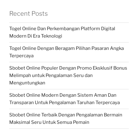
Recent Posts
Togel Online Dan Perkembangan Platform Digital
Modern Di Era Teknologi
Togel Online Dengan Beragam Pilihan Pasaran Angka
Terpercaya
Sbobet Online Populer Dengan Promo Eksklusif Bonus
Melimpah untuk Pengalaman Seru dan
Menguntungkan
Sbobet Online Modern Dengan Sistem Aman Dan
Transparan Untuk Pengalaman Taruhan Terpercaya
Sbobet Online Terbaik Dengan Pengalaman Bermain
Maksimal Seru Untuk Semua Pemain