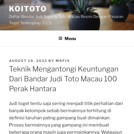
Skip
KOITOTO
to
Daftar Bandar Judi Togel & Toto Macau Resmi Dengan Pasaran
content
Togel Terlengkap 2023
Menu
POSTED
AUGUST 19, 2022
BY
MKFJX
ON
Teknik Mengantongi Keuntungan
Dari Bandar Judi Toto Macau 100
Perak Hantara
Judi togel tentu saja sering menjadi titik perhatian dari
banyak kelompok sebab bermainnya terhitung di
definisi taruhan paling gampang buat dimainkan.
Proses bermainnya yang gampang ini membuat
beberapa orang masih juga permainkannya. Walaupun