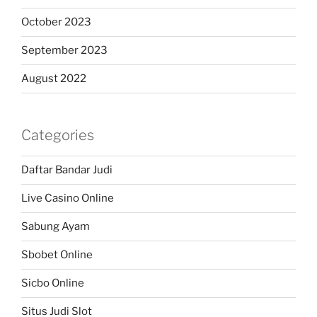
October 2023
September 2023
August 2022
Categories
Daftar Bandar Judi
Live Casino Online
Sabung Ayam
Sbobet Online
Sicbo Online
Situs Judi Slot