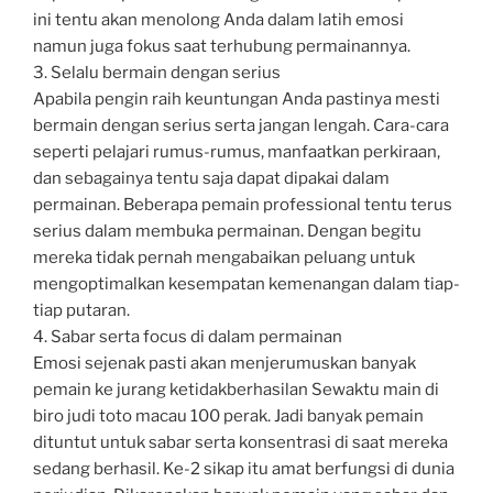
ini tentu akan menolong Anda dalam latih emosi
namun juga fokus saat terhubung permainannya.
3. Selalu bermain dengan serius
Apabila pengin raih keuntungan Anda pastinya mesti
bermain dengan serius serta jangan lengah. Cara-cara
seperti pelajari rumus-rumus, manfaatkan perkiraan,
dan sebagainya tentu saja dapat dipakai dalam
permainan. Beberapa pemain professional tentu terus
serius dalam membuka permainan. Dengan begitu
mereka tidak pernah mengabaikan peluang untuk
mengoptimalkan kesempatan kemenangan dalam tiap-
tiap putaran.
4. Sabar serta focus di dalam permainan
Emosi sejenak pasti akan menjerumuskan banyak
pemain ke jurang ketidakberhasilan Sewaktu main di
biro judi toto macau 100 perak. Jadi banyak pemain
dituntut untuk sabar serta konsentrasi di saat mereka
sedang berhasil. Ke-2 sikap itu amat berfungsi di dunia