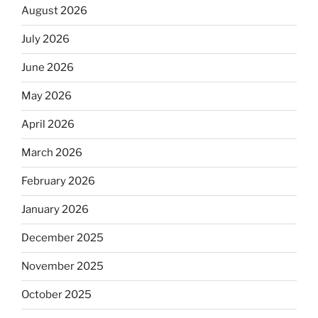
August 2026
July 2026
June 2026
May 2026
April 2026
March 2026
February 2026
January 2026
December 2025
November 2025
October 2025