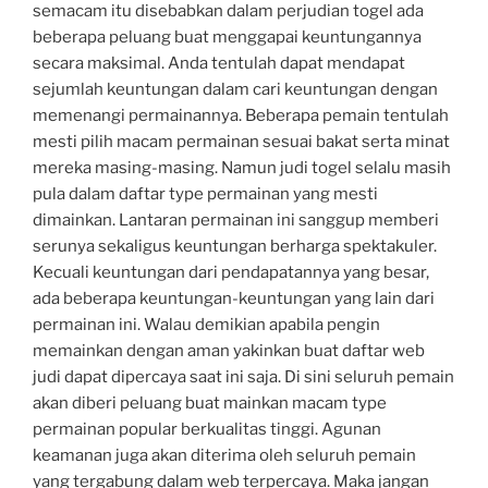
semacam itu disebabkan dalam perjudian togel ada
beberapa peluang buat menggapai keuntungannya
secara maksimal. Anda tentulah dapat mendapat
sejumlah keuntungan dalam cari keuntungan dengan
memenangi permainannya. Beberapa pemain tentulah
mesti pilih macam permainan sesuai bakat serta minat
mereka masing-masing. Namun judi togel selalu masih
pula dalam daftar type permainan yang mesti
dimainkan. Lantaran permainan ini sanggup memberi
serunya sekaligus keuntungan berharga spektakuler.
Kecuali keuntungan dari pendapatannya yang besar,
ada beberapa keuntungan-keuntungan yang lain dari
permainan ini. Walau demikian apabila pengin
memainkan dengan aman yakinkan buat daftar web
judi dapat dipercaya saat ini saja. Di sini seluruh pemain
akan diberi peluang buat mainkan macam type
permainan popular berkualitas tinggi. Agunan
keamanan juga akan diterima oleh seluruh pemain
yang tergabung dalam web terpercaya. Maka jangan