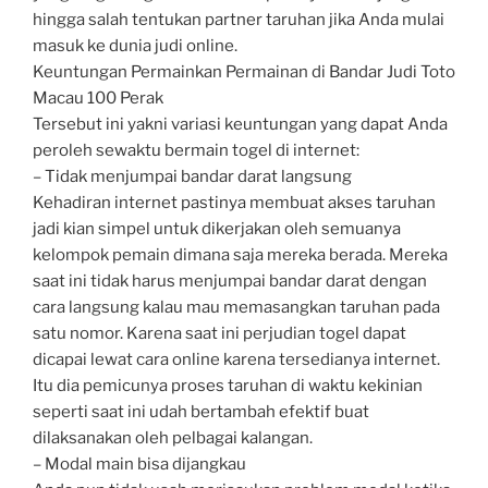
hingga salah tentukan partner taruhan jika Anda mulai
masuk ke dunia judi online.
Keuntungan Permainkan Permainan di Bandar Judi Toto
Macau 100 Perak
Tersebut ini yakni variasi keuntungan yang dapat Anda
peroleh sewaktu bermain togel di internet:
– Tidak menjumpai bandar darat langsung
Kehadiran internet pastinya membuat akses taruhan
jadi kian simpel untuk dikerjakan oleh semuanya
kelompok pemain dimana saja mereka berada. Mereka
saat ini tidak harus menjumpai bandar darat dengan
cara langsung kalau mau memasangkan taruhan pada
satu nomor. Karena saat ini perjudian togel dapat
dicapai lewat cara online karena tersedianya internet.
Itu dia pemicunya proses taruhan di waktu kekinian
seperti saat ini udah bertambah efektif buat
dilaksanakan oleh pelbagai kalangan.
– Modal main bisa dijangkau