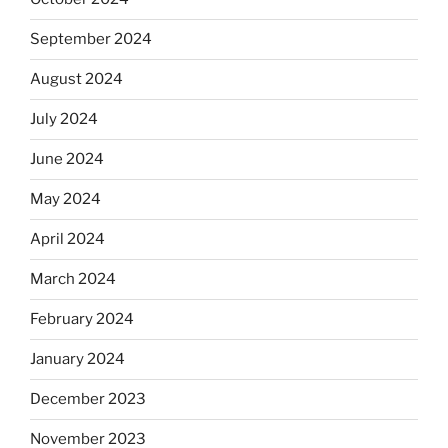
September 2024
August 2024
July 2024
June 2024
May 2024
April 2024
March 2024
February 2024
January 2024
December 2023
November 2023