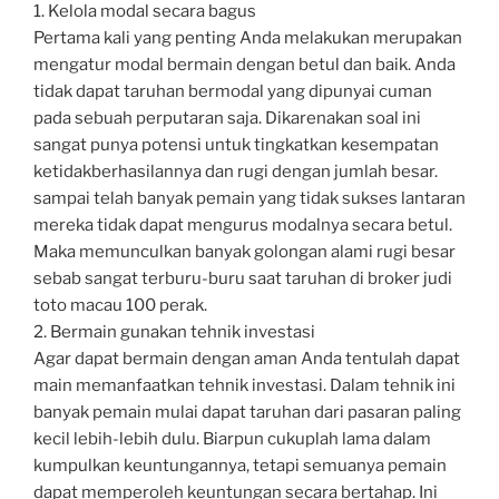
1. Kelola modal secara bagus
Pertama kali yang penting Anda melakukan merupakan
mengatur modal bermain dengan betul dan baik. Anda
tidak dapat taruhan bermodal yang dipunyai cuman
pada sebuah perputaran saja. Dikarenakan soal ini
sangat punya potensi untuk tingkatkan kesempatan
ketidakberhasilannya dan rugi dengan jumlah besar.
sampai telah banyak pemain yang tidak sukses lantaran
mereka tidak dapat mengurus modalnya secara betul.
Maka memunculkan banyak golongan alami rugi besar
sebab sangat terburu-buru saat taruhan di broker judi
toto macau 100 perak.
2. Bermain gunakan tehnik investasi
Agar dapat bermain dengan aman Anda tentulah dapat
main memanfaatkan tehnik investasi. Dalam tehnik ini
banyak pemain mulai dapat taruhan dari pasaran paling
kecil lebih-lebih dulu. Biarpun cukuplah lama dalam
kumpulkan keuntungannya, tetapi semuanya pemain
dapat memperoleh keuntungan secara bertahap. Ini