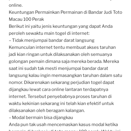
online.
Keuntungan Permainkan Permainan di Bandar Judi Toto
Macau 100 Perak
Berikut ini yaitu jenis keuntungan yang dapat Anda
peroleh sewaktu main togel di internet:
– Tidak menjumpai bandar darat langsung
Kemunculan internet tentu membuat akses taruhan
jadi kian ringan untuk dilaksanakan oleh semuanya
golongan pemain dimana saja mereka berada. Mereka
saat ini sudah tak mesti menjumpai bandar darat
langsung kalau ingin memasangkan taruhan dalam satu
nomor. Dikarenakan sekarang perjudian togel dapat
dijangkau lewat cara online lantaran terdapatnya
internet. Tersebut penyebabnya proses taruhan di
waktu kekinian sekarang ini telah kian efektif untuk
dilaksanakan oleh beragam kalangan.
– Modal bermain bisa dijangkau
Anda pun tak usah mencemaskan kasus modal ketika