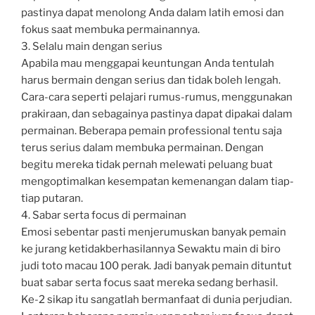
pastinya dapat menolong Anda dalam latih emosi dan
fokus saat membuka permainannya.
3. Selalu main dengan serius
Apabila mau menggapai keuntungan Anda tentulah
harus bermain dengan serius dan tidak boleh lengah.
Cara-cara seperti pelajari rumus-rumus, menggunakan
prakiraan, dan sebagainya pastinya dapat dipakai dalam
permainan. Beberapa pemain professional tentu saja
terus serius dalam membuka permainan. Dengan
begitu mereka tidak pernah melewati peluang buat
mengoptimalkan kesempatan kemenangan dalam tiap-
tiap putaran.
4. Sabar serta focus di permainan
Emosi sebentar pasti menjerumuskan banyak pemain
ke jurang ketidakberhasilannya Sewaktu main di biro
judi toto macau 100 perak. Jadi banyak pemain dituntut
buat sabar serta focus saat mereka sedang berhasil.
Ke-2 sikap itu sangatlah bermanfaat di dunia perjudian.