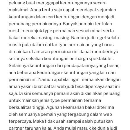
peluang buat menggapai keuntungannya secara
maksimal. Anda tentu saja dapat mendapat sejumlah
keuntungan dalam cari keuntungan dengan menjadi
pemenang permainannya. Banyak pemain tentulah
mesti menunjuk type permainan sesuai minat serta
bakat mereka masing-masing. Namun judi togel selalu
masih pula dalam daftar type permainan yang harus
dimainkan. Lantaran permainan ini dapat memberinya
serunya sekalian keuntungan berharga spektakuler.
Selainnya keuntungan dari pendapatannya yang besar,
ada beberapa keuntungan-keuntungan yang lain dari
permainan ini. Namun apabila ingin memainkan dengan
aman yakini buat daftar web judi bisa dipercaya saat ini
saja. Di sini semuanya pemain akan dikasihkan peluang
untuk mainkan jenis type permainan ternama
berkualitas tinggi. Agunan keamanan bakal diterima
oleh semuanya pemain yang tergabung dalam web
terpercaya. Maka tidak usah sampai salah putuskan
partner taruhan kalau Anda mulai masuk ke dunia judi