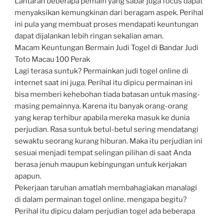
Lantaran beberapa pemain yang sabar juga focus dapat
menyaksikan kemungkinan dari beragam aspek. Perihal
ini pula yang membuat proses mendapati keuntungan
dapat dijalankan lebih ringan sekalian aman.
Macam Keuntungan Bermain Judi Togel di Bandar Judi
Toto Macau 100 Perak
Lagi terasa suntuk? Permainkan judi togel online di
internet saat ini juga. Perihal itu dipicu permainan ini
bisa memberi kehebohan tiada batasan untuk masing-
masing pemainnya. Karena itu banyak orang-orang
yang kerap terhibur apabila mereka masuk ke dunia
perjudian. Rasa suntuk betul-betul sering mendatangi
sewaktu seorang kurang hiburan. Maka itu perjudian ini
sesuai menjadi tempat selingan pilihan di saat Anda
berasa jenuh maupun kebingungan untuk kerjakan
apapun.
Pekerjaan taruhan amatlah membahagiakan manalagi
di dalam permainan togel online. mengapa begitu?
Perihal itu dipicu dalam perjudian togel ada beberapa