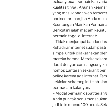
peluang buat permainkan varia
kualitas tinggi. Agunan keama
yang masuk pada web terperca
partner taruhan jika Anda mulai
Keuntungan Mainkan Permainan
Berikut ini ialah macam keunt
bermain togel di internet:
– Tidak menjumpai bandar dar
Kehadiran internet sudah past
simpel untuk dilaksanakan ol
mereka berada. Mereka sekara
darat dengan cara langsung ka
nomor. Lantaran sekarang perj
online karena ada internet. Te
kekinian sekarang ini telah kia
bermacam kalangan.
– Modal bermain dapat terjan
Anda pun tak perlu merisaukan
judi toto macau 100 perak. Sek