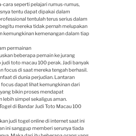
a-cara seperti pelajari rumus-rumus,
snya tentu dapat dipakai dalam
ofessional tentulah terus serius dalam
egitu mereka tidak pernah melupakan
n kemungkinan kemenangan dalam tiap
alam permainan
uskan beberapa pemain ke jurang
 judi toto macau 100 perak. Jadi banyak
n focus di saat mereka tengah berhasil.
nfaat di dunia perjudian. Lantaran
focus dapat lihat kemungkinan dari
la yang bikin proses mendapat
 lebih simpel sekaligus aman.
ogel di Bandar Judi Toto Macau 100
 judi togel online di internet saat ini
inan ini sanggup memberi serunya tiada
nya. Maka dari itu beberapa orang yang