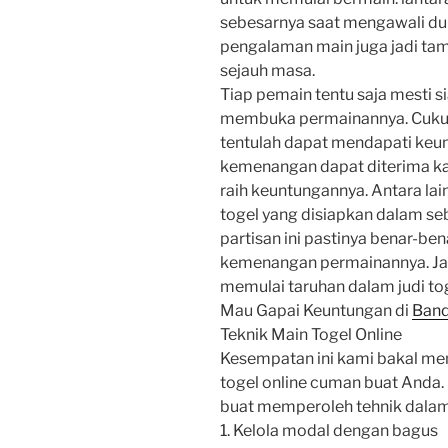
sebesarnya saat mengawali dunia
pengalaman main juga jadi ta
sejauh masa.
Tiap pemain tentu saja mesti s
membuka permainannya. Cukup
tentulah dapat mendapati keu
kemenangan dapat diterima ka
raih keuntungannya. Antara la
togel yang disiapkan dalam seb
partisan ini pastinya benar-b
kemenangan permainannya. Jadi
memulai taruhan dalam judi toge
Mau Gapai Keuntungan di
Band
Teknik Main Togel Online
Kesempatan ini kami bakal me
togel online cuman buat Anda. 
buat memperoleh tehnik dalam m
1. Kelola modal dengan bagus