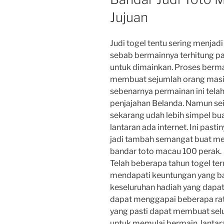
Jujuan
Judi togel tentu sering menjad
sebab bermainnya terhitung p
untuk dimainkan. Proses berma
membuat sejumlah orang masi
sebenarnya permainan ini tela
penjajahan Belanda. Namun sei
sekarang udah lebih simpel bu
lantaran ada internet. Ini pa
jadi tambah semangat buat me
bandar toto macau 100 perak.
Telah beberapa tahun togel ter
mendapati keuntungan yang ba
keseluruhan hadiah yang dapat
dapat menggapai beberapa ratu
yang pasti dapat membuat se
untuk memulai bermain. lantar