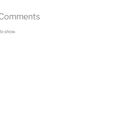
 Comments
o show.