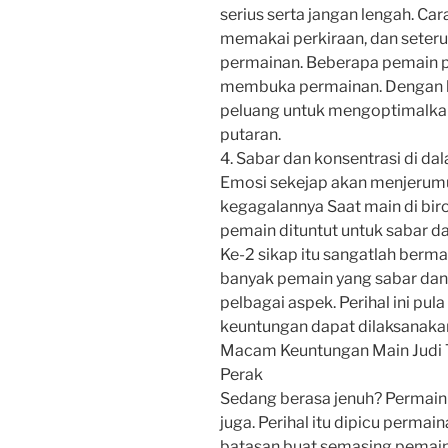
serius serta jangan lengah. Car
memakai perkiraan, dan seteru
permainan. Beberapa pemain pr
membuka permainan. Dengan b
peluang untuk mengoptimalka
putaran.
4. Sabar dan konsentrasi di d
Emosi sekejap akan menjerum
kegagalannya Saat main di biro
pemain dituntut untuk sabar da
Ke-2 sikap itu sangatlah berma
banyak pemain yang sabar dan 
pelbagai aspek. Perihal ini pu
keuntungan dapat dilaksanakan
Macam Keuntungan Main Judi T
Perak
Sedang berasa jenuh? Permainkan
juga. Perihal itu dipicu perma
batasan buat semasing pemain