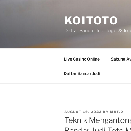
Skip
to
KOITOTO
content
Daftar Bandar Judi Togel & T
Live Casino Online
Sabung A
Daftar Bandar Judi
POSTED
AUGUST 19, 2022
BY
MKFJX
ON
Teknik Mengantong
Bandar Judi Toto 