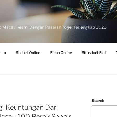
oto Macau Resmi Dengan Pasaran Togel Terlengkap 2023
yam
Sbobet Online
Sicbo Online
Situs Judi Slot
Search
i Keuntungan Dari
Macau 100 Perak Sangir