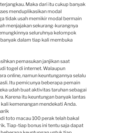
erjangkau. Maka dari itu cukup banyak
kses menduplikasikan modal
ga tidak usah memikir modal bermain
 udah menjajakan sekurang-kurangnya
memungkinnya seluruhnya kelompok
banyak dalam tiap kali membuka
asihkan pemasukan janjikan saat
i togel di internet. Walaupun
ara online, namun keuntungannya selalu
asli. Itu pemicunya beberapa pemain
ka udah buat aktivitas taruhan sebagai
a. Karena itu keuntungan banyak lantas
ap kali kemenangan mendekati Anda.
arik
judi toto macau 100 perak telah bakal
k. Tiap-tiap bonus ini tentu saja dapat
 beberapa keuntungan untuk tiap